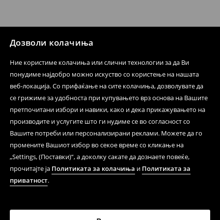
испораката по ваш избор (трошокот и одговорноста
при оваа опција ја сносите вие).
⟶
Политика на поврат
Дозволи колачиња
Ние користиме колачиња или слични технологии за да Ви
понудиме најдобро можно искуство со користење на нашата
веб-локација. Со прифаќање на сите колачиња, дозволувате да
се грижиме за удобноста при купувањето врз основа на Вашите
претпочитани избори и навики, како и дека прикажувањето на
производите и услугите што ги нудиме се во согласност со
Вашите потреби или персонализирани реклами. Можете да го
промените Вашиот избор во секое време со кликање на
„Settings, (Поставки)“, а доколку сакате да дознаете повеќе,
прочитајте ја
Политиката за колачиња
и
Политиката за
приватност
.