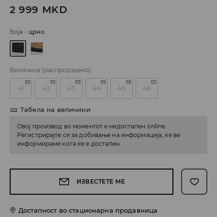
2 999
MKD
Боја
-
црно
Величина
(распродадено)
41
42
43
44
45
46
Табела на величини
Овој производ во моментот е недостапен online.
Регистрирајте се за добивање на информација, ќе ве
информираме кога ќе е достапен
ИЗВЕСТЕТЕ МЕ
Достапност во стационарна продавница