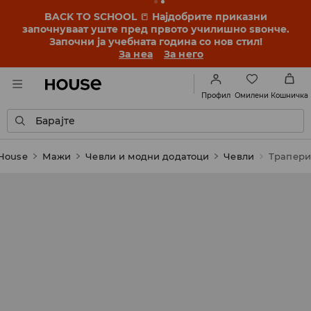
BACK TO SCHOOL
📒
Најдобрите приказни
започнуваат уште пред првото училишно ѕвонче.
Започни ја учебната година со нов стил!
За неа
За него
Омилени
Профил
Кошничка
Барајте
House
Мажи
Чевли и модни додатоци
Чевли
Трапер