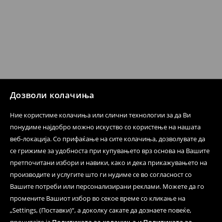
датум да се спроведе поврат на сите несакани или
несоодветни производи. Ако сакате да направите
бесплатен поврат на артиклите, тоа може да го
направите во нашите продавници. Исто така,
производот може да го вратите со начинот на
испораката по ваш избор (трошокот и одговорноста
при оваа опција ја сносите вие).
⟶
Политика на поврат
Дозволи колачиња
Ние користиме колачиња или слични технологии за да Ви
понудиме најдобро можно искуство со користење на нашата
веб-локација. Со прифаќање на сите колачиња, дозволувате да
се грижиме за удобноста при купувањето врз основа на Вашите
претпочитани избори и навики, како и дека прикажувањето на
производите и услугите што ги нудиме се во согласност со
Вашите потреби или персонализирани реклами. Можете да го
промените Вашиот избор во секое време со кликање на
„Settings, (Поставки)“, а доколку сакате да дознаете повеќе,