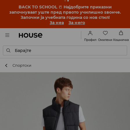
BACK TO SCHOOL
📒
Најдобрите приказни
започнуваат уште пред првото училишно ѕвонче.
Започни ја учебната година со нов стил!
За неа
За него
Омилени
Профил
Кошничка
Барајте
Спортски