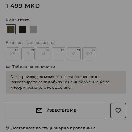
1 499
MKD
Боја
-
зелен
Величина
(распродадено)
XS
S
M
L
XL
XXL
Табела на величини
Овој производ во моментот е недостапен online.
Регистрирајте се за добивање на информација, ќе ве
информираме кога ќе е достапен
ИЗВЕСТЕТЕ МЕ
Достапност во стационарна продавница