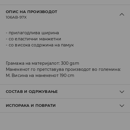
ОПИС НА ПРОИЗВОДОТ
106AB-97X
прилагодлива ширина
со еластични манжетни
со висока содржина на памук
Грамажа на материјалот: 300 gsm
Манекенот го претставува производот во големина:
M. Висина на манекенот 190 cm
СОСТАВ И ОДРЖУВАЊЕ
ИСПОРАКА И ПОВРАТИ
Материјал I
:
60% COTTON, 40% POLYESTER
MACHINE WASH AT MAX.TEMP. 30° C - NORMAL PROCESS
Политика на испорака
DO NOT BLEACH