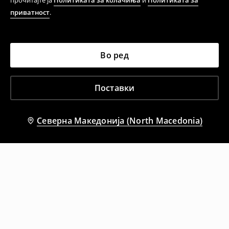
прочитајте ја
Политиката за колачиња
и
Политиката за
приватност
.
Во ред
Поставки
Северна Македонија (North Macedonia)