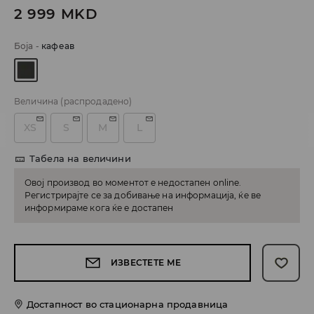
2 999
MKD
Боја
-
кафеав
Величина
(распродадено)
XS
S
M
L
Табела на величини
Овој производ во моментот е недостапен online.
Регистрирајте се за добивање на информација, ќе ве
информираме кога ќе е достапен
ИЗВЕСТЕТЕ МЕ
Достапност во стационарна продавница