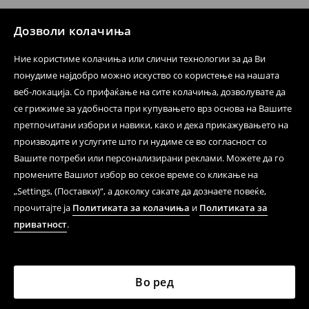
⟶
Политика на поврат
Дозволи колачиња
Ние користиме колачиња или слични технологии за да Ви
понудиме најдобро можно искуство со користење на нашата
веб-локација. Со прифаќање на сите колачиња, дозволувате да
се грижиме за удобноста при купувањето врз основа на Вашите
претпочитани избори и навики, како и дека прикажувањето на
производите и услугите што ги нудиме се во согласност со
Вашите потреби или персонализирани реклами. Можете да го
промените Вашиот избор во секое време со кликање на
„Settings, (Поставки)“, а доколку сакате да дознаете повеќе,
прочитајте ја
Политиката за колачиња
и
Политиката за
приватност
.
Во ред