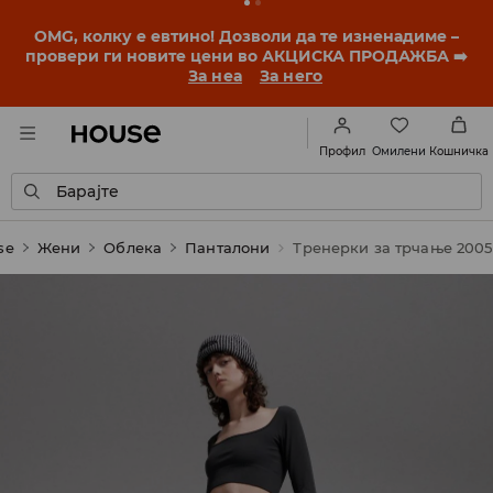
OMG, колку е евтино! Дозволи да те изненадиме –
провери ги новите цени во АКЦИСКА ПРОДАЖБА ➡️
За неа
За него
Омилени
Профил
Кошничка
Барајте
se
Жени
Облека
Панталони
Тренерки за трчање 2005