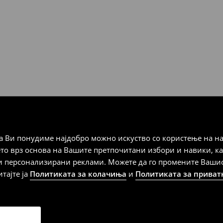
 Мик Мик (плаќање при
а плаќање
 Ви понудиме најдобро можно искуство со користење на на
дена од тој датум да се
ето врз основа на Вашите претпочитани избори и навики, к
 несоодветни производи. Ако
и персонализирани реклами. Можете да го промените Вашиот 
на артиклите, тоа може да го
итајте ја
Политиката за колачиња
и
Политиката за приват
 така, производот може да
о ваш избор (трошокот и
е вие).