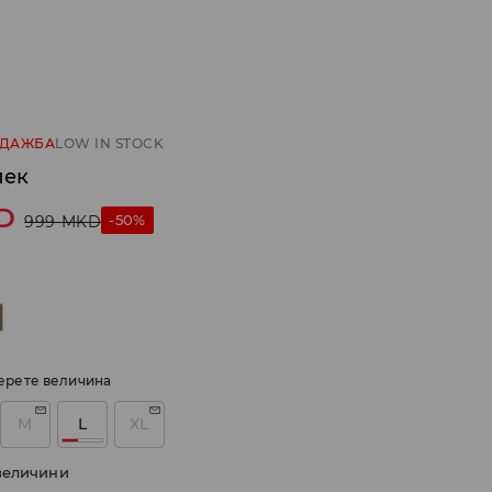
ОДАЖБА
LOW IN STOCK
лек
D
-50%
999
MKD
ерете величина
M
L
XL
величини