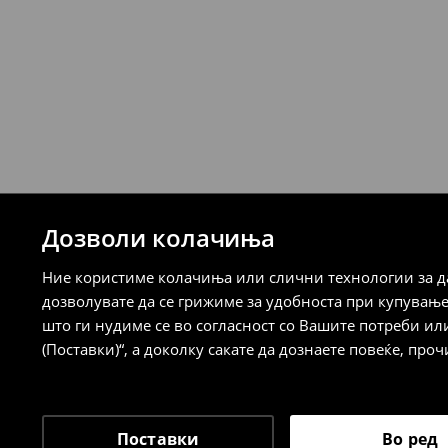
249 MKD
7-14 работни дена
Логистички провајдер Милшпед/курир
испорака)
259 MKD
7-14 работни дена
⟶
Детални информации за испорака
⟶
Детални информации за начините н
Дозволи колачиња
Политика на враќање
Ние користиме колачиња или слични технологии за да
Кога ќе ја примите нарачката, имате 30 
дозволувате да се грижиме за удобноста при купувањ
спроведе поврат на сите несакани или
што ги нудиме се во согласност со Вашите потреби ил
сакате да направите бесплатен поврат 
(Поставки)“, а доколку сакате да дознаете повеќе, проч
направите во нашите продавници. Исто
го вратите со начинот на испораката п
одговорноста при оваа опција ја сносит
⟶
Политика на поврат
Поставки
Во ред