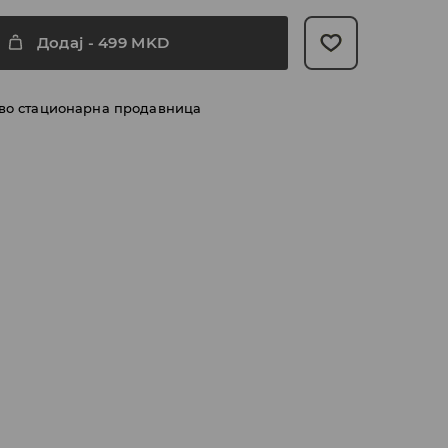
Додај
-
499
MKD
 во стационарна продавница