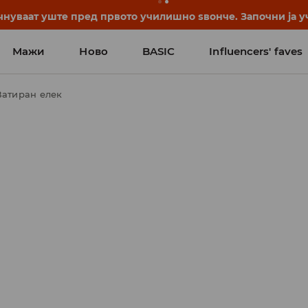
нуваат уште пред првото училишно ѕвонче. Започни ја уч
Мажи
Ново
BASIC
Influencers' faves
Ватиран елек