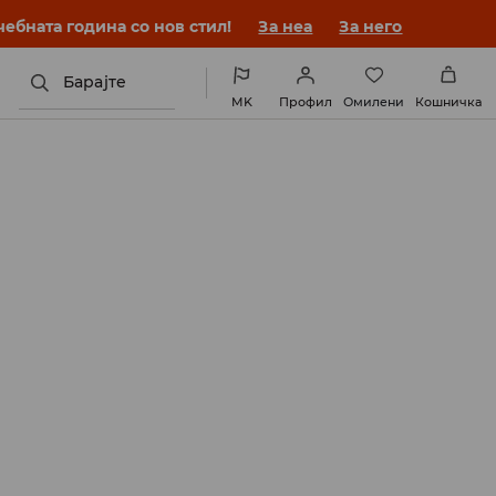
ебната година со нов стил!
За неа
За него
Барајте
MK
Профил
Омилени
Кошничка