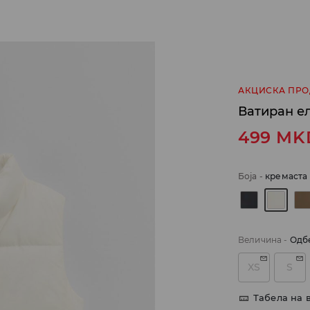
АКЦИСКА ПР
Ватиран е
499
MK
Боја
-
кремаста
Величина
-
Одб
XS
S
Табела на 