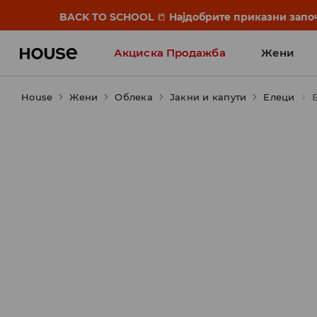
BACK TO SCHOOL
📒
Најдобрите приказни започ
Акциска Продажба
Жени
House
Жени
Облека
Јакни и капути
Елеци