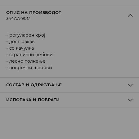
ОПИС НА ПРОИЗВОДОТ
344AA-90M
регуларен крој
долг ракав
со качулка
странични џебови
лесно полнење
попречни шевови
СОСТАВ И ОДРЖУВАЊЕ
ИСПОРАКА И ПОВРАТИ
Материјал I
:
100% POLYESTER
Материјал II
:
100% POLYESTER
Материјал III
:
100% POLYESTER
Политика на испорака
MACHINE WASH AT MAX.TEMP. 30° C - VERY MILD
PROCESS
Преземање во продавница
БЕСПЛАТНО