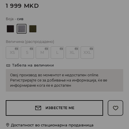
1 999
MKD
Боја
-
сив
Величина
(распродадено)
XS
S
M
L
XL
XXL
Табела на величини
Овој производ во моментот е недостапен online.
Регистрирајте се за добивање на информација, ќе ве
информираме кога ќе е достапен
ИЗВЕСТЕТЕ МЕ
Достапност во стационарна продавница