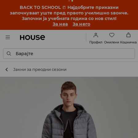
BACK TO SCHOOL
📒
Најдобрите приказни
започнуваат уште пред првото училишно ѕвонче.
Започни ја учебната година со нов стил!
За неа
За него
Омилени
Профил
Кошничка
Барајте
Јакни за преодни сезони