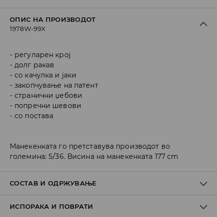
ОПИС НА ПРОИЗВОДОТ
1978W-99X
регуларен крој
долг ракав
со качулка и јаки
закопчување на патент
странични џебови
попречни шевови
со постава
Манекенката го претставува производот во
големина: S/36. Висина на манекенката 177 cm
СОСТАВ И ОДРЖУВАЊЕ
ИСПОРАКА И ПОВРАТИ
100% ПОЛИЕСТЕР