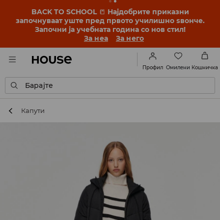
BACK TO SCHOOL
📒
Најдобрите приказни
започнуваат уште пред првото училишно ѕвонче.
Започни ја учебната година со нов стил!
За неа
За него
Омилени
Профил
Кошничка
Барајте
Капути