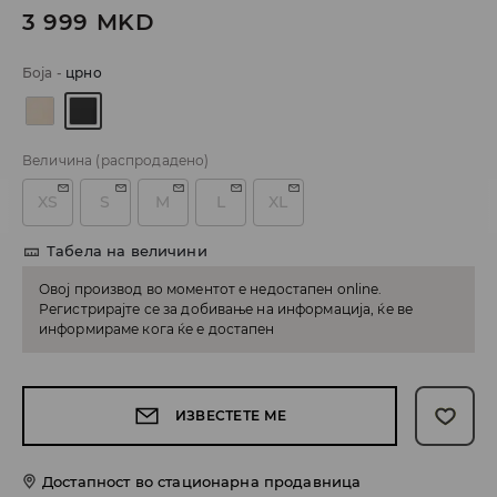
3 999
MKD
Боја
-
црно
Величина
(распродадено)
XS
S
M
L
XL
Табела на величини
Овој производ во моментот е недостапен online.
Регистрирајте се за добивање на информација, ќе ве
информираме кога ќе е достапен
ИЗВЕСТЕТЕ МЕ
Достапност во стационарна продавница