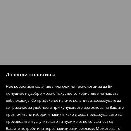
Политика на враќање
Кога ќе ја примите нарачката, имате 30 дена од тој
датум да се спроведе поврат на сите несакани или
несоодветни производи. Ако сакате да направите
бесплатен поврат на артиклите, тоа може да го
направите во нашите продавници. Исто така,
производот може да го вратите со начинот на
испораката по ваш избор (трошокот и одговорноста
при оваа опција ја сносите вие).
⟶
Политика на поврат
Дозволи колачиња
Ние користиме колачиња или слични технологии за да Ви
понудиме најдобро можно искуство со користење на нашата
веб-локација. Со прифаќање на сите колачиња, дозволувате да
се грижиме за удобноста при купувањето врз основа на Вашите
претпочитани избори и навики, како и дека прикажувањето на
производите и услугите што ги нудиме се во согласност со
Вашите потреби или персонализирани реклами. Можете да го