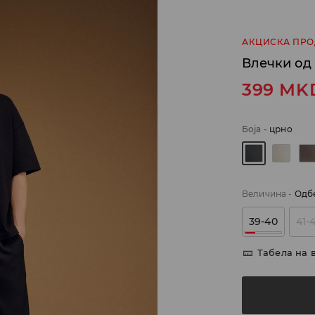
АКЦИСКА ПР
Влечки од
399
MK
Боја
-
црно
Величина
-
Одб
39-40
41-
Табела на 