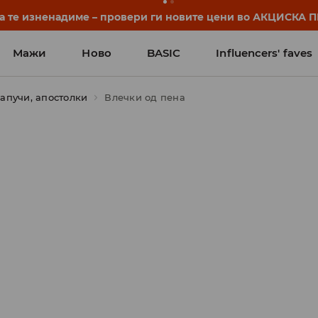
нуваат уште пред првото училишно ѕвонче. Започни ја уч
Мажи
Ново
BASIC
Influencers' faves
апучи, апостолки
Влечки од пена