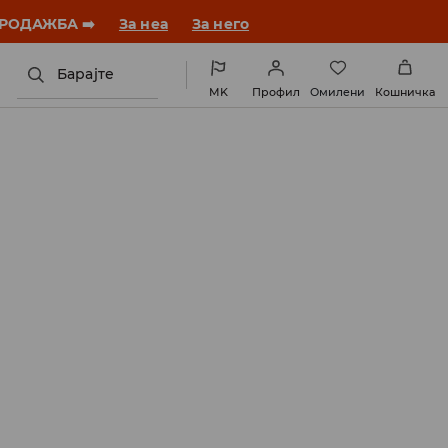
ебната година со нов стил!
За неа
За него
Барајте
MK
Профил
Омилени
Кошничка