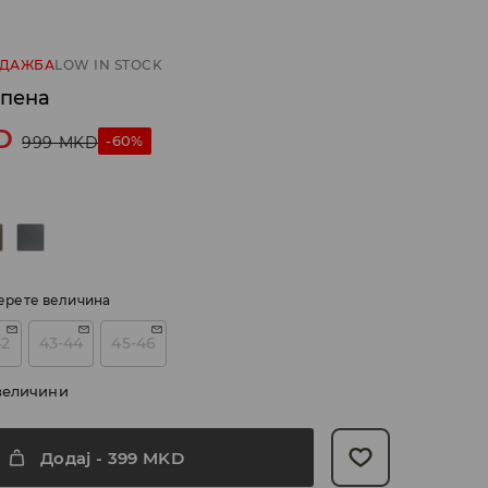
ОДАЖБА
LOW IN STOCK
 пена
D
-60%
999
MKD
ерете величина
42
43-44
45-46
величини
Додај
-
399
MKD