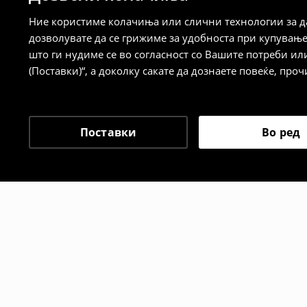
⟶
Детални информации за начините н
Ние користиме колачиња или слични технологии за да
дозволувате да се грижиме за удобноста при купувањ
Политика на враќање
што ги нудиме се во согласност со Вашите потреби ил
(Поставки)“, а доколку сакате да дознаете повеќе, проч
Кога ќе ја примите нарачката, имате 30 
спроведе поврат на сите несакани или
сакате да направите бесплатен поврат 
направите во нашите продавници. Исто
Поставки
Во ред
го вратите со начинот на испораката п
одговорноста при оваа опција ја сносит
⟶
Политика на поврат