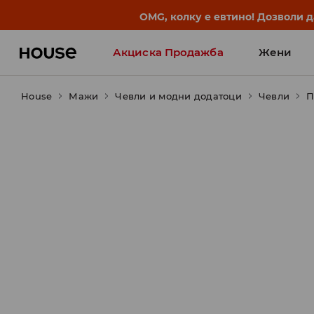
BACK TO SCHOOL
📒
Најдобрите приказни започ
Акциска Продажба
Жени
House
Мажи
Чевли и модни додатоци
Чевли
П