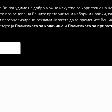
а плаќање
 Ви понудиме најдобро можно искуство со користење на на
ето врз основа на Вашите претпочитани избори и навики, к
и персонализирани реклами. Можете да го промените Вашиот 
итајте ја
Политиката за колачиња
и
Политиката за приват
дена од тој датум да се
 несоодветни производи. Ако
на артиклите, тоа може да го
 така, производот може да
о ваш избор (трошокот и
е вие).