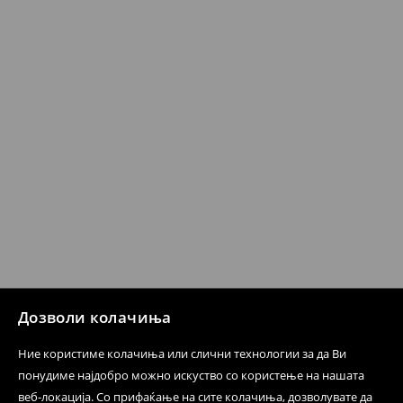
7-14 работни дена
⟶
Детални информации за испорака
⟶
Детални информации за начините на плаќање
Политика на враќање
Кога ќе ја примите нарачката, имате 30 дена од тој
датум да се спроведе поврат на сите несакани или
несоодветни производи. Ако сакате да направите
бесплатен поврат на артиклите, тоа може да го
направите во нашите продавници. Исто така,
производот може да го вратите со начинот на
испораката по ваш избор (трошокот и одговорноста
при оваа опција ја сносите вие).
⟶
Политика на поврат
Дозволи колачиња
Ние користиме колачиња или слични технологии за да Ви
понудиме најдобро можно искуство со користење на нашата
веб-локација. Со прифаќање на сите колачиња, дозволувате да