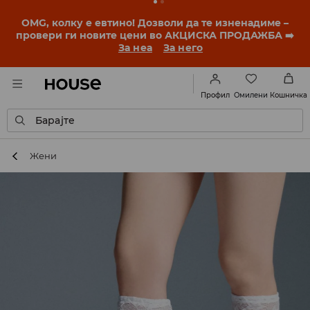
OMG, колку е евтино! Дозволи да те изненадиме –
провери ги новите цени во АКЦИСКА ПРОДАЖБА ➡️
За неа
За него
Омилени
Профил
Кошничка
Барајте
Жени