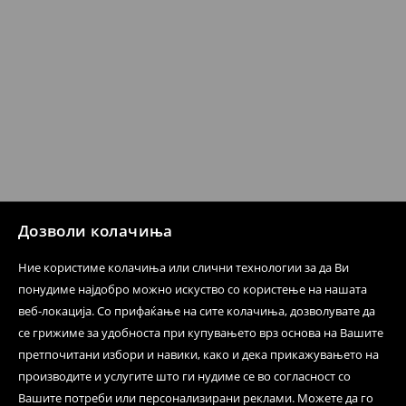
испораката по ваш избор (трошокот и одговорноста
при оваа опција ја сносите вие).
⟶
Политика на поврат
Дозволи колачиња
Ние користиме колачиња или слични технологии за да Ви
понудиме најдобро можно искуство со користење на нашата
веб-локација. Со прифаќање на сите колачиња, дозволувате да
се грижиме за удобноста при купувањето врз основа на Вашите
претпочитани избори и навики, како и дека прикажувањето на
производите и услугите што ги нудиме се во согласност со
Вашите потреби или персонализирани реклами. Можете да го