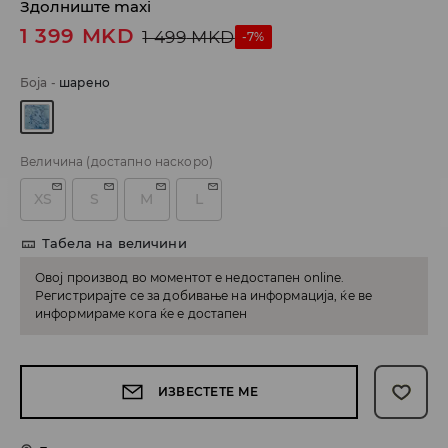
Здолниште maxi
1 399
MKD
1 499
MKD
-7%
Боја
-
шарено
Величина
(достапно наскоро)
XS
S
M
L
Табела на величини
Овој производ во моментот е недостапен online.
Регистрирајте се за добивање на информација, ќе ве
информираме кога ќе е достапен
ИЗВЕСТЕТЕ МЕ