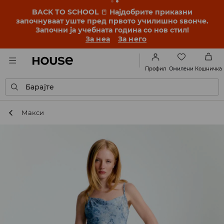
BACK TO SCHOOL
📒
Најдобрите приказни
започнуваат уште пред првото училишно ѕвонче.
Започни ја учебната година со нов стил!
За неа
За него
Омилени
Профил
Кошничка
Барајте
Макси