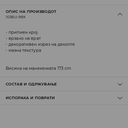
ОПИС НА ПРОИЗВОДОТ
1036U-99X
припиен крој
врзано на врат
декоративен изрез на деколте
мазна текстура
Висина на манекенката 173 cm
СОСТАВ И ОДРЖУВАЊЕ
ИСПОРАКА И ПОВРАТИ
Материјал I
:
100% POLYESTER
Материјал II
:
100% POLYESTER
Политика на испорака
MACHINE WASH AT MAX.TEMP. 30° C - MILD PROCESS
Преземање во продавница
DO NOT BLEACH