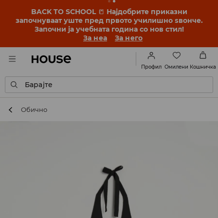
BACK TO SCHOOL
📒
Најдобрите приказни
започнуваат уште пред првото училишно ѕвонче.
Започни ја учебната година со нов стил!
За неа
За него
Омилени
Профил
Кошничка
Барајте
Обично