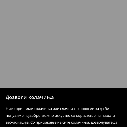
несоодветни производи. Ако сакате да направите
бесплатен поврат на артиклите, тоа може да го
направите во нашите продавници. Исто така,
производот може да го вратите со начинот на
испораката по ваш избор (трошокот и одговорноста
при оваа опција ја сносите вие).
⟶
Политика на поврат
Дозволи колачиња
Ние користиме колачиња или слични технологии за да Ви
понудиме најдобро можно искуство со користење на нашата
веб-локација. Со прифаќање на сите колачиња, дозволувате да