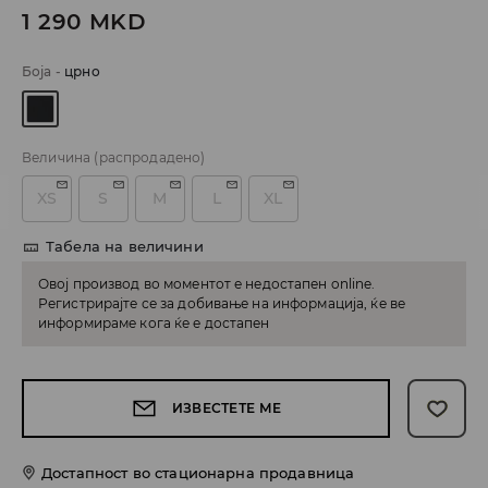
1 290
MKD
Боја
-
црно
Величина
(распродадено)
XS
S
M
L
XL
Табела на величини
Овој производ во моментот е недостапен online.
Регистрирајте се за добивање на информација, ќе ве
информираме кога ќе е достапен
ИЗВЕСТЕТЕ МЕ
Достапност во стационарна продавница