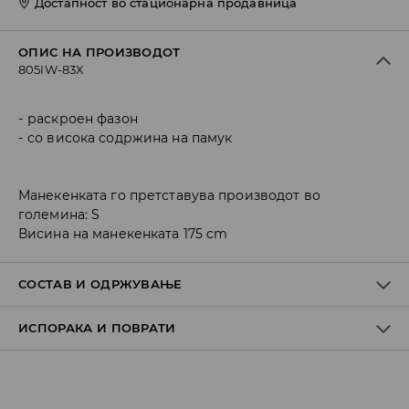
Достапност во стационарна продавница
ОПИС НА ПРОИЗВОДОТ
805IW-83X
раскроен фазон
со висока содржина на памук
Манекенката го претставува производот во
големина: S
Висина на манекенката 175 cm
СОСТАВ И ОДРЖУВАЊЕ
ИСПОРАКА И ПОВРАТИ
ПРВА ТКАЕНИНА
:
75% ВИСКОЗА, 22% ПОЛИАМИД, 3%
ЕЛАСТАН
Политика на испорака
ДА СЕ ПЕРЕ ОДДЕЛНО ИЛИ СО СЛИЧНИ БОИ