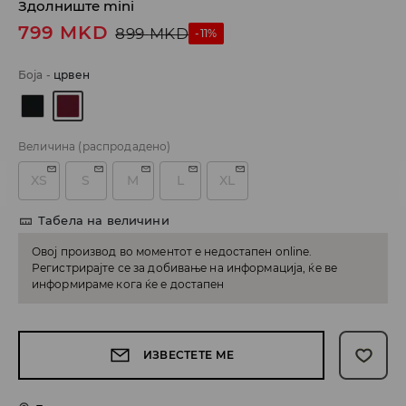
Здолниште mini
799
MKD
899
MKD
-11%
Боја
-
црвен
Величина
(распродадено)
XS
S
M
L
XL
Табела на величини
Овој производ во моментот е недостапен online.
Регистрирајте се за добивање на информација, ќе ве
информираме кога ќе е достапен
ИЗВЕСТЕТЕ МЕ