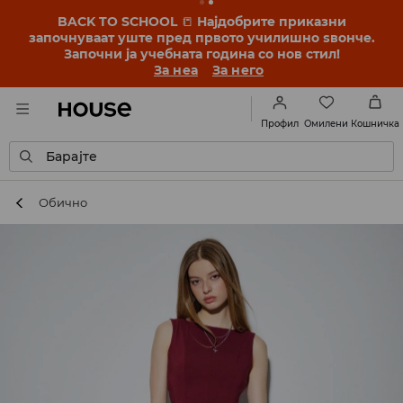
BACK TO SCHOOL
📒
Најдобрите приказни
започнуваат уште пред првото училишно ѕвонче.
Започни ја учебната година со нов стил!
За неа
За него
Омилени
Профил
Кошничка
Барајте
Обично