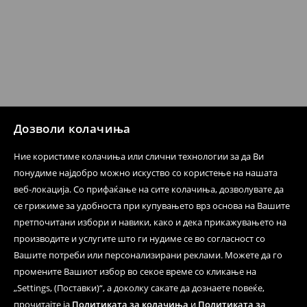
датум да се спроведе поврат на сите несакани или
несоодветни производи. Ако сакате да направите
бесплатен поврат на артиклите, тоа може да го
направите во нашите продавници. Исто така,
производот може да го вратите со начинот на
испораката по ваш избор (трошокот и одговорноста
при оваа опција ја сносите вие).
⟶
Политика на поврат
Дозволи колачиња
Ние користиме колачиња или слични технологии за да Ви
понудиме најдобро можно искуство со користење на нашата
веб-локација. Со прифаќање на сите колачиња, дозволувате да
се грижиме за удобноста при купувањето врз основа на Вашите
претпочитани избори и навики, како и дека прикажувањето на
производите и услугите што ги нудиме се во согласност со
Вашите потреби или персонализирани реклами. Можете да го
промените Вашиот избор во секое време со кликање на
„Settings, (Поставки)“, а доколку сакате да дознаете повеќе,
прочитајте ја
Политиката за колачиња
и
Политиката за