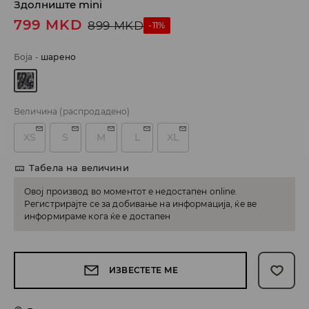
Здолниште mini
799
MKD
899
MKD
-11%
Боја
-
шарено
Величина
(распродадено)
XS
S
M
L
XL
Табела на величини
Овој производ во моментот е недостапен online.
Регистрирајте се за добивање на информација, ќе ве
информираме кога ќе е достапен
ИЗВЕСТЕТЕ МЕ