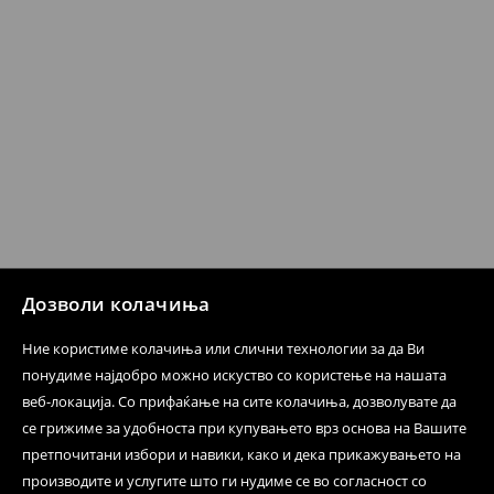
производот може да го вратите со начинот на
испораката по ваш избор (трошокот и одговорноста
при оваа опција ја сносите вие).
⟶
Политика на поврат
Дозволи колачиња
Ние користиме колачиња или слични технологии за да Ви
понудиме најдобро можно искуство со користење на нашата
веб-локација. Со прифаќање на сите колачиња, дозволувате да
се грижиме за удобноста при купувањето врз основа на Вашите
претпочитани избори и навики, како и дека прикажувањето на
производите и услугите што ги нудиме се во согласност со