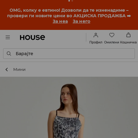
OMG, колку е евтино! Дозволи да те изненадиме –
провери ги новите цени во АКЦИСКА ПРОДАЖБА ➡️
За неа
За него
Омилени
Профил
Кошничка
Барајте
Мини