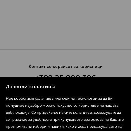
Контакт со сервисот за корисници
+389 25 800 306
Дозволи колачиња
Цена според ценовникот на операторот
Ние користиме колачиња или слични технологии за да Ви
Контактирајте не.
понудиме најдобро можно искуство со користење на нашата
веб-локација. Со прифаќање на сите колачиња, дозволувате да
Формулар за контакт
се грижиме за удобноста при купувањето врз основа на Вашите
Следете не
претпочитани избори и навики, како и дека прикажувањето на