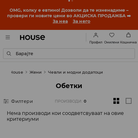
OMG, колку е евтино! Дозволи да те изненадиме –
провери ги новите цени во АКЦИСКА ПРОДАЖБА ➡️
За неа
За него
Омилени
Профил
Кошничка
Барајте
House
Жени
Чевли и модни додатоци
Обетки
Филтери
ПРОИЗВОДИ
:
0
Нема производи кои соодветсвуваат на овие
критериуми