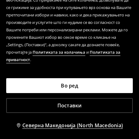
веб-локација. Со прифаќање на сите колачиња, дозволувате да
се грижиме за удобноста при купувањето врз основа на Вашите
претпочитани избори и навики, како и дека прикажувањето на
производите и услугите што ги нудиме се во согласност со
Вашите потреби или персонализирани реклами. Можете да го
промените Вашиот избор во секое време со кликање на
Здолниште mini
Здолниште mini
„Settings, (Поставки)“, а доколку сакате да дознаете повеќе,
799 MKD
659 MKD
899 MKD
699 MKD
прочитајте ја
Политиката за колачиња
и
Политиката за
АКЦИСКА ПРОДАЖБА
АКЦИСКА ПРОДАЖБА
LOW IN STOCK
LOW IN STOCK
приватност
.
-3%
-17%
Во ред
Поставки
Северна Македонија (North Macedonia)