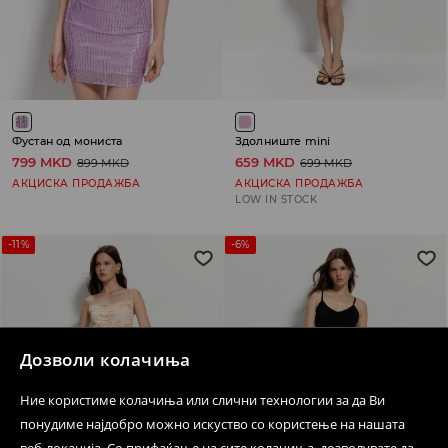
Фустан од мониста
Здолниште mini
799 MKD
659 MKD
899 MKD
699 MKD
АКЦИСКА ПРОДАЖБА
АКЦИСКА ПРОДАЖБА
LOW IN STOCK
-11%
-6%
Дозволи колачиња
Ние користиме колачиња или слични технологии за да Ви
понудиме најдобро можно искуство со користење на нашата