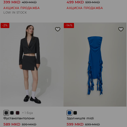
399 MKD
499 MKD
499 MKD
599 MKD
АКЦИСКА ПРОДАЖБА
АКЦИСКА ПРОДАЖБА
LOW IN STOCK
-2%
-14%
+
1
боја
Фустанопантолони
Здолниште midi
589 MKD
599 MKD
599 MKD
699 MKD