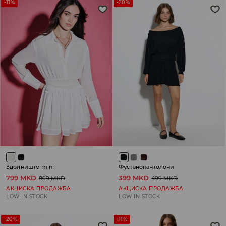
-11%
-20%
Здолниште mini
Фустанопантолони
799 MKD
399 MKD
899 MKD
499 MKD
АКЦИСКА ПРОДАЖБА
АКЦИСКА ПРОДАЖБА
LOW IN STOCK
LOW IN STOCK
-20%
-11%