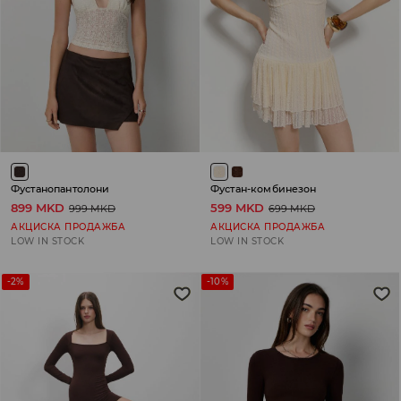
Фустанопантолони
Фустан-комбинезон
899 MKD
599 MKD
999 MKD
699 MKD
АКЦИСКА ПРОДАЖБА
АКЦИСКА ПРОДАЖБА
LOW IN STOCK
LOW IN STOCK
-2%
-10%