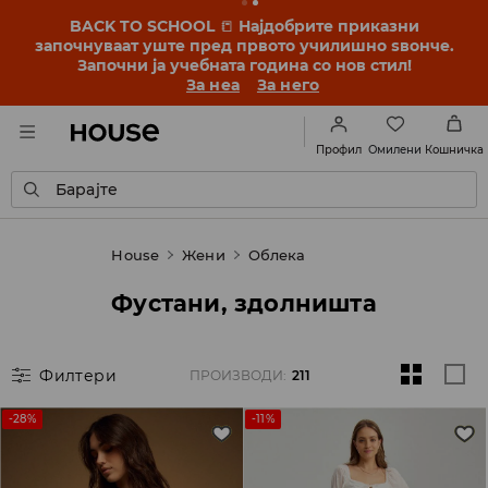
BACK TO SCHOOL
📒
Најдобрите приказни
започнуваат уште пред првото училишно ѕвонче.
Започни ја учебната година со нов стил!
За неа
За него
Омилени
Профил
Кошничка
Барајте
House
Жени
Облека
Фустани, здолништа
Филтери
ПРОИЗВОДИ
:
211
-28%
-11%