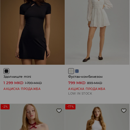
Здолниште mini
Фустан-комбинезон
1 299 MKD
799 MKD
1 799 MKD
899 MKD
АКЦИСКА ПРОДАЖБА
АКЦИСКА ПРОДАЖБА
LOW IN STOCK
-2%
-17%