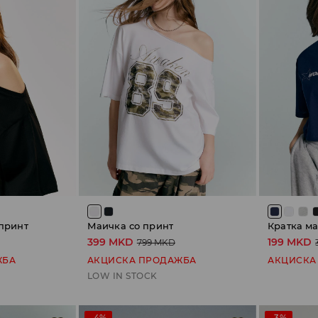
 принт
Маичка со принт
Кратка ма
399 MKD
199 MKD
799 MKD
ЖБА
АКЦИСКА ПРОДАЖБА
АКЦИСКА
LOW IN STOCK
-4%
-3%