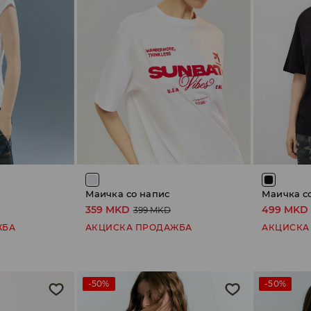
Маичка со напис
Маичка с
359 MKD
499 MKD
399 MKD
ЖБА
АКЦИСКА ПРОДАЖБА
АКЦИСКА
-50%
-50%