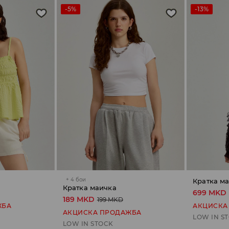
-5%
-13%
+
4
бои
Кратка ма
Кратка маичка
699 MKD
189 MKD
199 MKD
ЖБА
АКЦИСКА
АКЦИСКА ПРОДАЖБА
LOW IN S
LOW IN STOCK