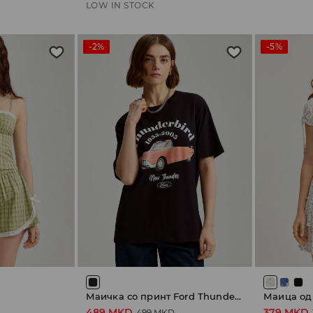
LOW IN STOCK
-2%
-5%
Маичка со принт Ford Thunderbird
Маица од
489 MKD
379 MKD
499 MKD