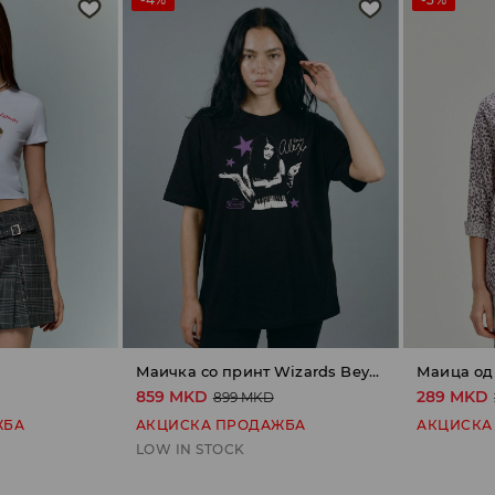
Маичка со принт Wizards Beyond Waverly Place
Маица од
859 MKD
289 MKD
899 MKD
ЖБА
АКЦИСКА ПРОДАЖБА
АКЦИСКА
LOW IN STOCK