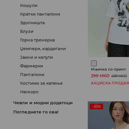
Кошули
Кратки панталони
Здолништа
Блузи
Горна тренерка
Џемпери, кардигани
Јакни и капути
Фармерки
Маичка со принт
Панталони
299 MKD
499 MKD
Костими за капење
АКЦИСКА ПРОДА
Наскоро
Чевли и модни додатоци
-33%
Погледнете го ова!