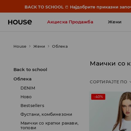
BACK TO SCHOOL
📒
Најдобрите приказни започ
Акциска Продажба
Жени
House
Жени
Облека
Маички со к
Back to school
Облека
СОРТИРАЈТЕ ПО
DENIM
Ново
-40%
Bestsellers
Фустани, комбинезони
Маички со кратки ракави,
топови