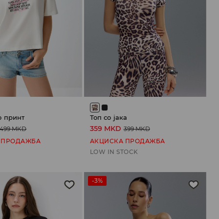
о принт
Топ со јака
359 MKD
499 MKD
399 MKD
 ПРОДАЖБА
АКЦИСКА ПРОДАЖБА
LOW IN STOCK
-3%