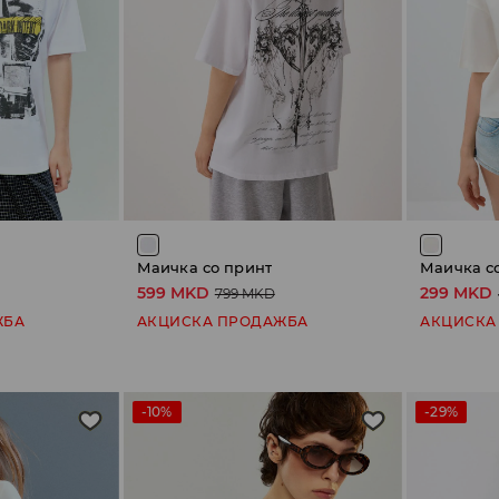
Маичка со принт
Маичка с
599 MKD
299 MKD
799 MKD
ЖБА
АКЦИСКА ПРОДАЖБА
АКЦИСКА
-10%
-29%