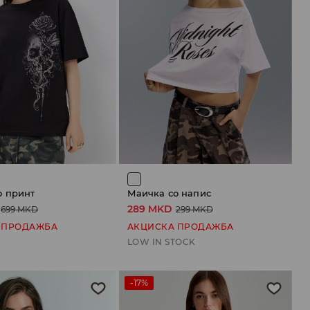
о принт
Маичка со напис
289 MKD
699 MKD
299 MKD
 ПРОДАЖБА
АКЦИСКА ПРОДАЖБА
LOW IN STOCK
-17%