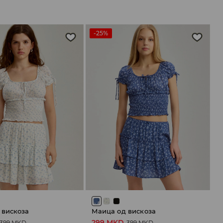
-25%
 вискоза
Маица од вискоза
299 MKD
399 MKD
399 MKD