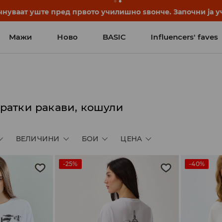
нуваат уште пред првото училишно ѕвонче. Започни ја уч
Мажи
Ново
BASIC
Influencers' faves
ратки ракави, кошули
ВЕЛИЧИНИ
БОИ
ЦЕНА
-25%
-40%