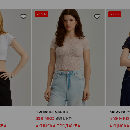
-43%
-10%
Чипкана маица
Маичка с
399 MKD
449 MKD
699 MKD
ЖБА
АКЦИСКА ПРОДАЖБА
АКЦИСКА