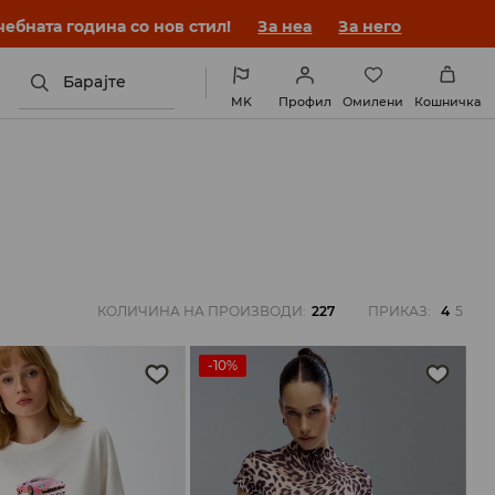
ебната година со нов стил!
За неа
За него
Барајте
MK
Профил
Омилени
Кошничка
КОЛИЧИНА НА ПРОИЗВОДИ
:
227
ПРИКАЗ
:
4
5
-10%