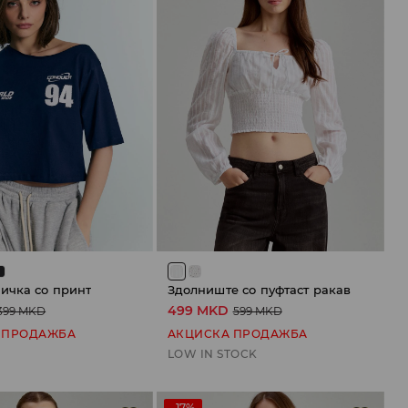
ичка со принт
Здолниште со пуфтаст ракав
499 MKD
399 MKD
599 MKD
 ПРОДАЖБА
АКЦИСКА ПРОДАЖБА
LOW IN STOCK
-17%