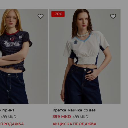
-20%
о принт
Кратка маичка со вез
399 MKD
499 MKD
499 MKD
 ПРОДАЖБА
АКЦИСКА ПРОДАЖБА