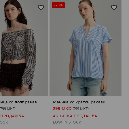
-25%
ица со долг ракав
Маичка со кратки ракави
299 MKD
799 MKD
399 MKD
 ПРОДАЖБА
АКЦИСКА ПРОДАЖБА
TOCK
LOW IN STOCK