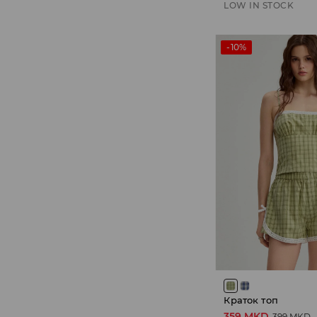
LOW IN STOCK
-10%
Краток топ
359 MKD
399 MKD