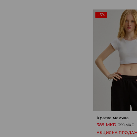
-3%
Кратка маичка
389 MKD
399 MKD
АКЦИСКА ПРОДА