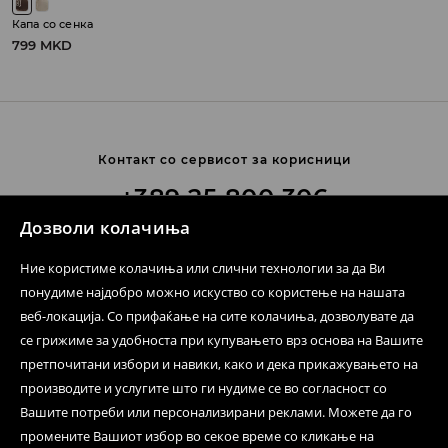
Капа со сенка
799 MKD
Контакт со сервисот за корисници
+389 25 800 306
Дозволи колачиња
Цена според ценовникот на операторот
Ние користиме колачиња или слични технологии за да Ви
Контактирајте не.
понудиме најдобро можно искуство со користење на нашата
веб-локација. Со прифаќање на сите колачиња, дозволувате да
Формулар за контакт
се грижиме за удобноста при купувањето врз основа на Вашите
Следете не
претпочитани избори и навики, како и дека прикажувањето на
производите и услугите што ги нудиме се во согласност со
Вашите потреби или персонализирани реклами. Можете да го
промените Вашиот избор во секое време со кликање на
Помош и контакт