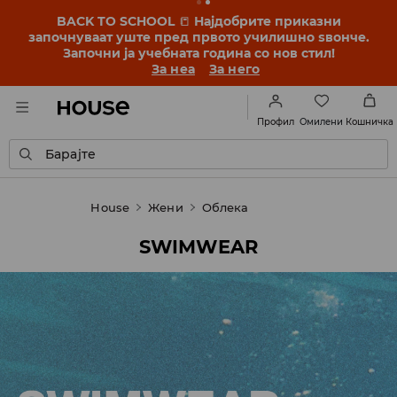
BACK TO SCHOOL
📒
Најдобрите приказни
започнуваат уште пред првото училишно ѕвонче.
Започни ја учебната година со нов стил!
За неа
За него
Омилени
Профил
Кошничка
Барајте
House
Жени
Облека
SWIMWEAR