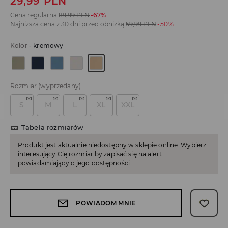
29,99
PLN
Cena regularna
89,99
PLN
-67%
Najniższa cena z 30 dni przed obniżką
59,99
PLN
-50%
Kolor
-
kremowy
Rozmiar
(wyprzedany)
S
M
L
XL
XXL
Tabela rozmiarów
Produkt jest aktualnie niedostępny w sklepie online. Wybierz
interesujący Cię rozmiar by zapisać się na alert
powiadamiający o jego dostępności.
POWIADOM MNIE