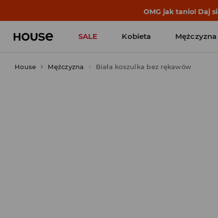
BACK TO SCHOOL
📒
Najlepsze 
SALE
Kobieta
Mężczyzna
House
Mężczyzna
Biała koszulka bez rękawów