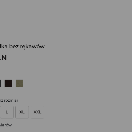
ulka bez rękawów
LN
rz rozmiar
L
XL
XXL
miarów