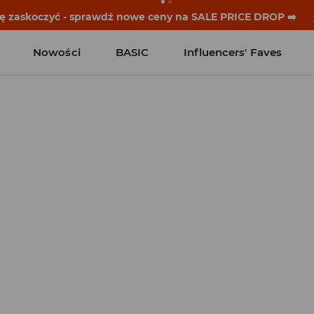
historie zaczynają się przed dzwonkiem. Wystartuj od noweg
Nowości
BASIC
Influencers' Faves