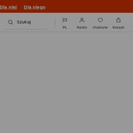
o fitu!
Dla niej
Dla niego
Szukaj
PL
Konto
Ulubione
Koszyk