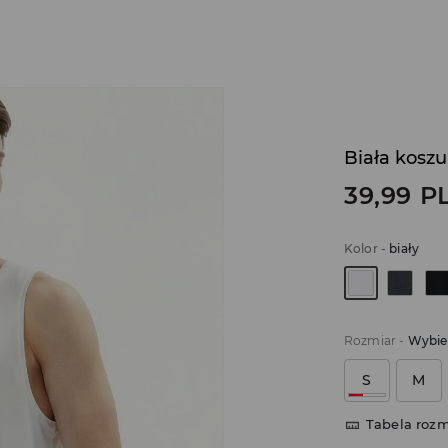
Biała kosz
39,99
P
Kolor
-
biały
Rozmiar
-
Wybie
S
M
Tabela roz