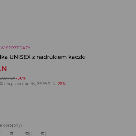
 W SPRZEDAŻY
ulka UNISEX z nadrukiem kaczki
LN
9,99
PLN
-50%
30 dni przed obniżką
39,99
PLN
-25%
e dostępny)