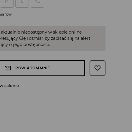
M
L
XL
miarów
 aktualnie niedostępny w sklepie online.
resujący Cię rozmiar by zapisać się na alert
ący o jego dostępności.
POWIADOM MNIE
w salonie