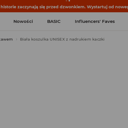
historie zaczynają się przed dzwonkiem. Wystartuj od noweg
Nowości
BASIC
Influencers' Faves
ękawem
Biała koszulka UNISEX z nadrukiem kaczki