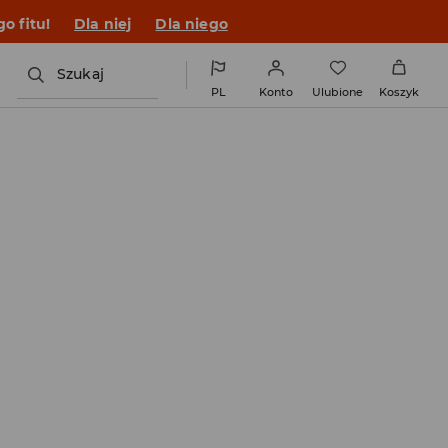
o fitu!
Dla niej
Dla niego
Szukaj
PL
Konto
Ulubione
Koszyk