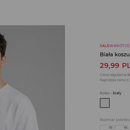
SALE
WKRÓTCE
Biała kosz
29,99
P
Cena regularna
5
Najniższa cena z 
Kolor
-
biały
Rozmiar
(wkrótc