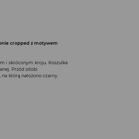
asonie cropped z motywem
ym i skróconym kroju. Koszulka
anej. Przód zdobi
, na którą nałożono czarny