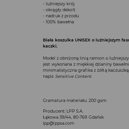
luźniejszy krój
okrągły dekolt
nadruk z przodu
100% bawełna
Biała koszulka UNISEX o luźniejszym f
kaczki.
Model z obniżoną linią ramion o luźniejsz
jest wykonana z miękkiej dzianiny bawełni
minimalistyczna grafika z żółtą kaczuszką
napis
Sensitive Content.
Gramatura materiału: 200 gsm
Producent
:
LPP S.A.
Łąkowa 39/44, 80-769 Gdańsk
lpp@lppsa.com