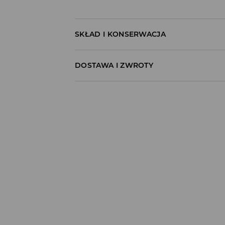
SKŁAD I KONSERWACJA
100% BAWEŁNA
DOSTAWA I ZWROTY
Polityka dostawy
Odbiór w salonie:
ZA DARMO
1–5 dni roboczych
Odbiór w ORLEN Paczka:
7,99 PLN
*
1–5 dni roboczych
Odbiór w punkcie DPD:
8,99 PLN
*
1–5 dni roboczych
Odbiór w InPost Paczkomat®:
10,99 PLN
*