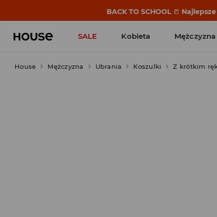
BACK TO SCHOOL
📒
Najlepsze 
SALE
Kobieta
Mężczyzna
House
Mężczyzna
Ubrania
Koszulki
Z krótkim r