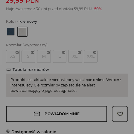
29,99
PLN
Najniższa cena z 30 dni przed obniżką
59,99
PLN
-50%
Kolor
-
kremowy
Rozmiar
(wyprzedany)
XS
S
M
L
XL
XXL
Tabela rozmiarów
Produkt jest aktualnie niedostępny w sklepie online. Wybierz
interesujący Cię rozmiar by zapisać się na alert
powiadamiający o jego dostępności.
POWIADOM MNIE
Dostępność w salonie