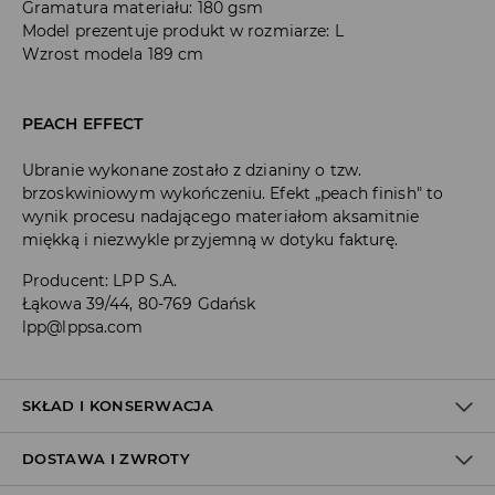
Gramatura materiału: 180 gsm
Model prezentuje produkt w rozmiarze: L
Wzrost modela 189 cm
PEACH EFFECT
Ubranie wykonane zostało z dzianiny o tzw.
brzoskwiniowym wykończeniu. Efekt „peach finish" to
wynik procesu nadającego materiałom aksamitnie
miękką i niezwykle przyjemną w dotyku fakturę.
Producent
:
LPP S.A.
Łąkowa 39/44, 80-769 Gdańsk
lpp@lppsa.com
SKŁAD I KONSERWACJA
DOSTAWA I ZWROTY
Materiał I
:
100% BAWEŁNA