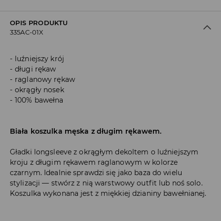
OPIS PRODUKTU
335AC-01X
luźniejszy krój
długi rękaw
raglanowy rękaw
okrągły nosek
100% bawełna
Biała koszulka męska z długim rękawem.
Gładki longsleeve z okrągłym dekoltem o luźniejszym
kroju z długim rękawem raglanowym w kolorze
czarnym. Idealnie sprawdzi się jako baza do wielu
stylizacji — stwórz z nią warstwowy outfit lub noś solo.
Koszulka wykonana jest z miękkiej dzianiny bawełnianej.