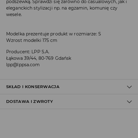
podszewką. Sprawdzi się zarówno do casualowych, jak i
eleganckich stylizacji np. na egzamin, komunię czy
wesele.
Modelka prezentuje produkt w rozmiarze: S
Wzrost modelki 175 cm
Producent
:
LPP S.A.
Łąkowa 39/44, 80-769 Gdańsk
lpp@lppsa.com
SKŁAD I KONSERWACJA
DOSTAWA I ZWROTY
MATERIAŁ PIERWSZY
:
78% POLIESTER, 18% WISKOZA, 4%
ELASTAN
PIERWSZA PODSZEWKA
:
100% POLIESTER
Polityka dostawy
DELIKATNE CZYSZCZENIE CHEMICZNE W
WĘGLOWODORACH
Odbiór w salonie: