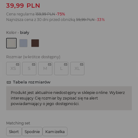
39,99
PLN
Cena regularna
159,99
PLN
-75%
Najniższa cena z 30 dni przed obniżką
59,99
PLN
-33%
Kolor
-
biały
Rozmiar
(wkrótce dostępny)
XS
S
M
L
XL
Tabela rozmiarów
Produkt jest aktualnie niedostępny w sklepie online. Wybierz
interesujący Cię rozmiar by zapisać się na alert
powiadamiający o jego dostępności.
Matching set
Skort
Spodnie
Kamizelka