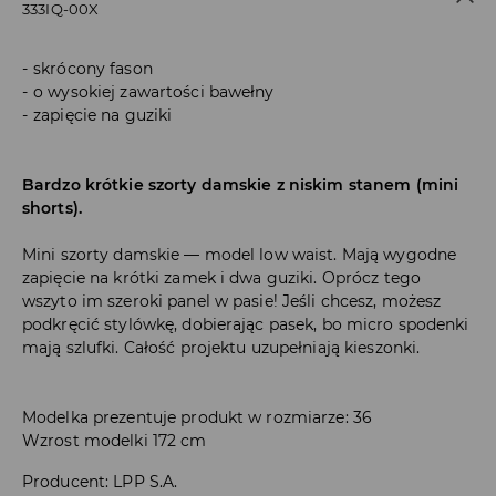
333IQ-00X
skrócony fason
o wysokiej zawartości bawełny
zapięcie na guziki
Bardzo krótkie szorty damskie z niskim stanem (mini
shorts).
Mini szorty damskie — model low waist. Mają wygodne
zapięcie na krótki zamek i dwa guziki. Oprócz tego
wszyto im szeroki panel w pasie! Jeśli chcesz, możesz
podkręcić stylówkę, dobierając pasek, bo micro spodenki
mają szlufki. Całość projektu uzupełniają kieszonki.
Modelka prezentuje produkt w rozmiarze: 36
Wzrost modelki 172 cm
Producent
:
LPP S.A.