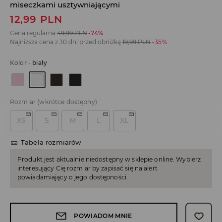
miseczkami usztywniającymi
12,99
PLN
Cena regularna
49,99
PLN
-74%
Najniższa cena z 30 dni przed obniżką
19,99
PLN
-35%
Kolor
-
biały
Rozmiar
(wkrótce dostępny)
XS
S
M
L
XL
Tabela rozmiarów
Produkt jest aktualnie niedostępny w sklepie online. Wybierz
interesujący Cię rozmiar by zapisać się na alert
powiadamiający o jego dostępności.
POWIADOM MNIE