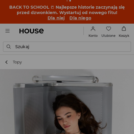
BACK TO SCHOOL
📒
Najlepsze historie zaczynają się
przed dzwonkiem. Wystartuj od nowego fitu!
Dla niej
Dla niego
Ulubione
Konto
Koszyk
Szukaj
Topy