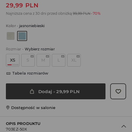
29,99
PLN
Najniższa cena z 30 dni przed obniżką
99,99
PLN
-70%
Kolor
-
jasnoniebieski
Rozmiar
-
Wybierz rozmiar
XS
S
M
L
XL
Tabela rozmiarów
Dodaj
-
29,99
PLN
Dostępność w salonie
OPIS PRODUKTU
703EZ-50X