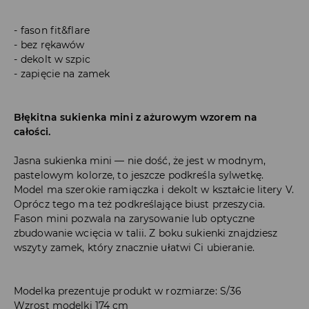
fason fit&flare
bez rękawów
dekolt w szpic
zapięcie na zamek
Błękitna sukienka mini z ażurowym wzorem na
całości.
Jasna sukienka mini — nie dość, że jest w modnym,
pastelowym kolorze, to jeszcze podkreśla sylwetkę.
Model ma szerokie ramiączka i dekolt w kształcie litery V.
Oprócz tego ma też podkreślające biust przeszycia.
Fason mini pozwala na zarysowanie lub optyczne
zbudowanie wcięcia w talii. Z boku sukienki znajdziesz
wszyty zamek, który znacznie ułatwi Ci ubieranie.
Modelka prezentuje produkt w rozmiarze: S/36
Wzrost modelki 174 cm