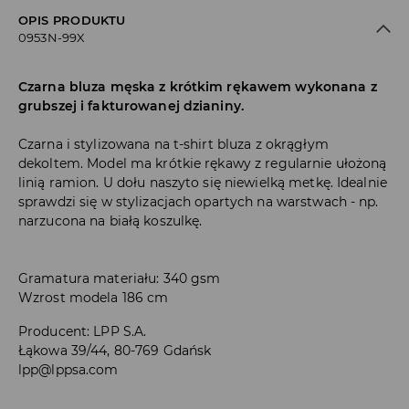
OPIS PRODUKTU
0953N-99X
Czarna bluza męska z krótkim rękawem wykonana z
grubszej i fakturowanej dzianiny.
Czarna i stylizowana na t-shirt bluza z okrągłym
dekoltem. Model ma krótkie rękawy z regularnie ułożoną
linią ramion. U dołu naszyto się niewielką metkę. Idealnie
sprawdzi się w stylizacjach opartych na warstwach - np.
narzucona na białą koszulkę.
Gramatura materiału: 340 gsm
Wzrost modela 186 cm
Producent
:
LPP S.A.
Łąkowa 39/44, 80-769 Gdańsk
lpp@lppsa.com