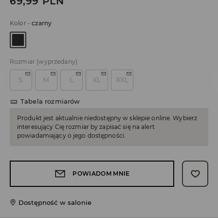
69,99
PLN
Kolor
-
czarny
Rozmiar
(wyprzedany)
S
M
L
XL
XXL
Tabela rozmiarów
Produkt jest aktualnie niedostępny w sklepie online. Wybierz
interesujący Cię rozmiar by zapisać się na alert
powiadamiający o jego dostępności.
POWIADOM MNIE
Dostępność w salonie