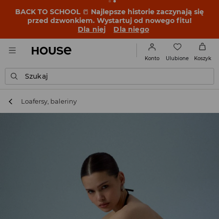
BACK TO SCHOOL
📒
Najlepsze historie zaczynają się
przed dzwonkiem. Wystartuj od nowego fitu!
Dla niej
Dla niego
Ulubione
Konto
Koszyk
Szukaj
Loafersy, baleriny