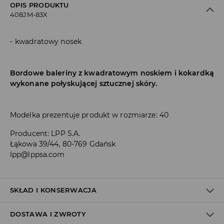
OPIS PRODUKTU
408JM-83X
kwadratowy nosek
Bordowe baleriny z kwadratowym noskiem i kokardką
wykonane połyskującej sztucznej skóry.
Modelka prezentuje produkt w rozmiarze: 40
Producent
:
LPP S.A.
Łąkowa 39/44, 80-769 Gdańsk
lpp@lppsa.com
SKŁAD I KONSERWACJA
DOSTAWA I ZWROTY
WIERZCH
:
100% POLIURETAN