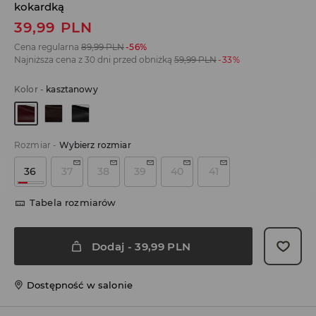
kokardką
39,99
PLN
Cena regularna
89,99
PLN
-56%
Najniższa cena z 30 dni przed obniżką
59,99
PLN
-33%
Kolor
-
kasztanowy
Rozmiar
-
Wybierz rozmiar
36
37
38
39
40
41
Tabela rozmiarów
Dodaj
-
39,99
PLN
Dostępność w salonie