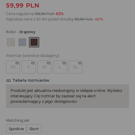
59,99
PLN
Cena regularna
159,99
PLN
-63%
Najniższa cena z 30 dni przed obniżką
99,99
PLN
-40%
Kolor
-
brązowy
Rozmiar
(wkrótce dostępny)
XS
S
M
L
XL
Tabela rozmiarów
Produkt jest aktualnie niedostępny w sklepie online. Wybierz
interesujący Cię rozmiar by zapisać się na alert
powiadamiający o jego dostępności.
Matching set
Spodnie
Skort