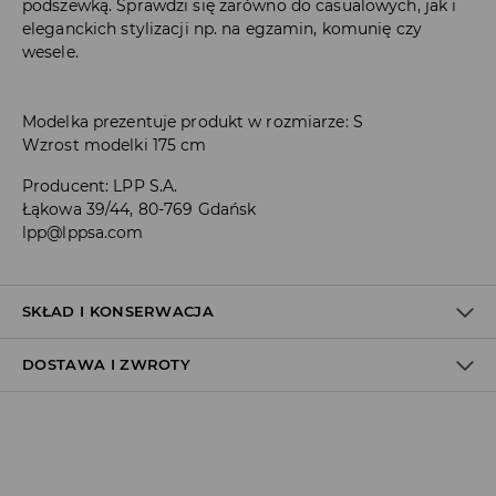
podszewką. Sprawdzi się zarówno do casualowych, jak i
eleganckich stylizacji np. na egzamin, komunię czy
wesele.
Modelka prezentuje produkt w rozmiarze: S
Wzrost modelki 175 cm
Producent
:
LPP S.A.
Łąkowa 39/44, 80-769 Gdańsk
lpp@lppsa.com
SKŁAD I KONSERWACJA
DOSTAWA I ZWROTY
MATERIAŁ PIERWSZY
:
78% POLIESTER, 18% WISKOZA, 4%
ELASTAN
PIERWSZA PODSZEWKA
:
100% POLIESTER
Polityka dostawy
DELIKATNE CZYSZCZENIE CHEMICZNE W
WĘGLOWODORACH
Odbiór w salonie: