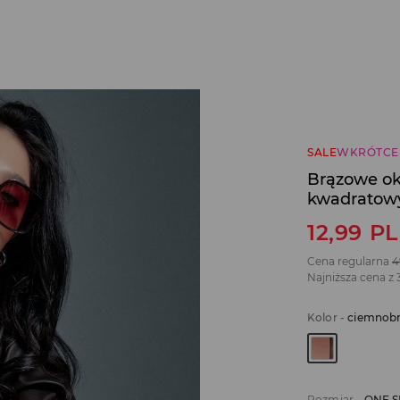
SALE
WKRÓTCE
Brązowe ok
kwadratow
12,99
P
Cena regularna
4
Najniższa cena z 
Kolor
-
ciemnob
Rozmiar
-
ONE S