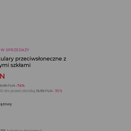
 W SPRZEDAŻY
ulary przeciwsłoneczne z
ymi szkłami
LN
9,99
PLN
-74%
30 dni przed obniżką
19,99
PLN
-35%
rązowy
IZE
(wkrótce dostępny)