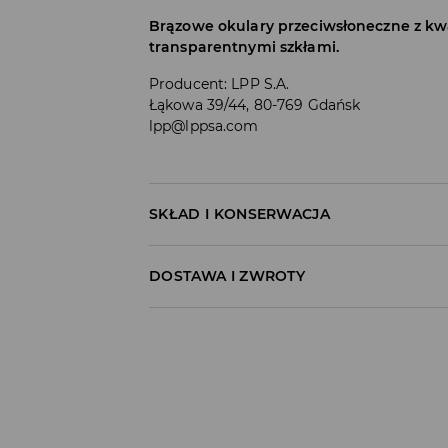
Brązowe okulary przeciwsłoneczne z k
transparentnymi szkłami.
Producent
:
LPP S.A.
Łąkowa 39/44, 80-769 Gdańsk
lpp@lppsa.com
SKŁAD I KONSERWACJA
60% POLIWĘGLAN, 40% AKRYL
DOSTAWA I ZWROTY
Polityka dostawy
Odbiór w salonie:
ZA DARMO
1–5 dni roboczych
Odbiór w ORLEN Paczka: