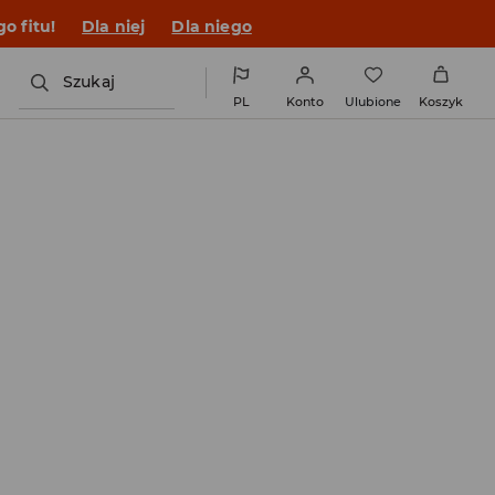
o fitu!
Dla niej
Dla niego
Szukaj
PL
Konto
Ulubione
Koszyk