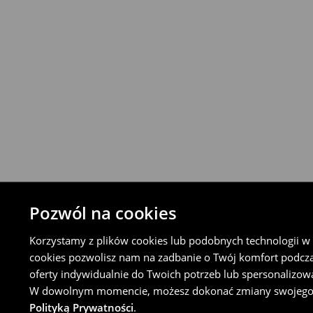
stacjonarnym House lub nadając płatną p
Orlen Paczka lub sklepie Żabka (w tym cel
Koncie Klienta).
⟶
Szczegółowe zasady zwrotu
Pozwól na cookies
Korzystamy z plików cookies lub podobnych technologii w ce
cookies pozwolisz nam na zadbanie o Twój komfort podcz
oferty indywidualnie do Twoich potrzeb lub spersonalizow
W dowolnym momencie, możesz dokonać zmiany swojego wyb
Polityką Prywatności
.