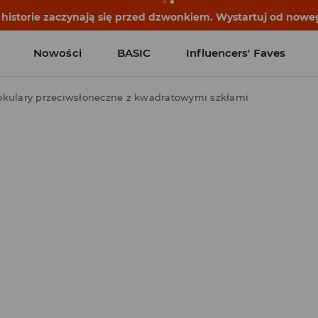
historie zaczynają się przed dzwonkiem. Wystartuj od noweg
Nowości
BASIC
Influencers' Faves
kulary przeciwsłoneczne z kwadratowymi szkłami