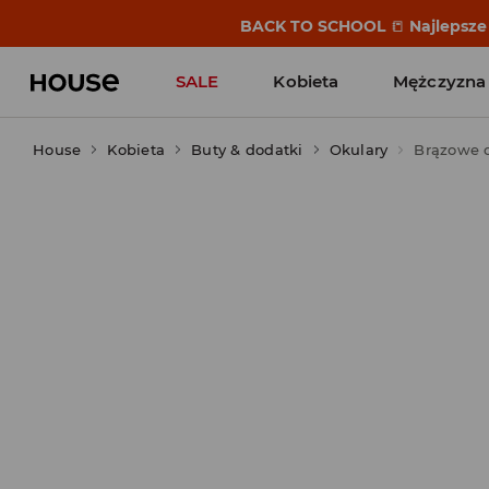
BACK TO SCHOOL
📒
Najlepsze 
SALE
Kobieta
Mężczyzna
House
Kobieta
Buty & dodatki
Okulary
Brązowe o