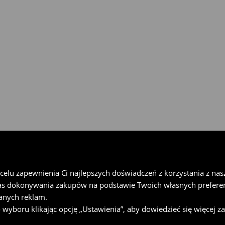
rzesyłkę w Paczkomat® InPost,
u wypełnij formularz online w
lu zapewnienia Ci najlepszych doświadczeń z korzystania z naszej
as dokonywania zakupów na podstawie Twoich własnych preferen
anych reklam.
oru klikając opcję „Ustawienia”, aby dowiedzieć się więcej z