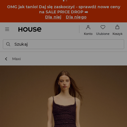
BACK TO SCHOOL
📒
Najlepsze historie zaczynają się
przed dzwonkiem. Wystartuj od nowego fitu!
Dla niej
Dla niego
Ulubione
Konto
Koszyk
Szukaj
Maxi