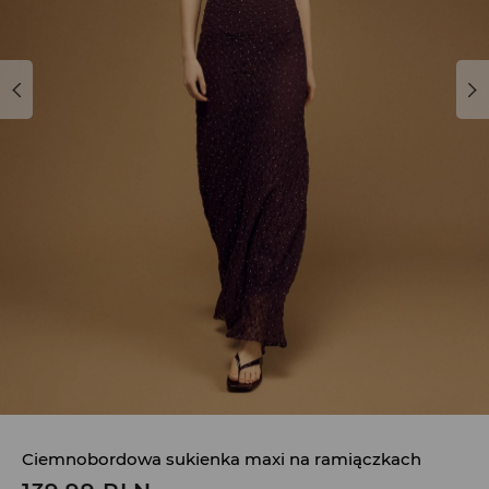
Ciemnobordowa sukienka maxi na ramiączkach