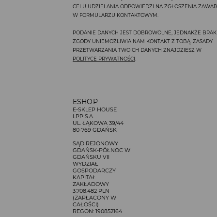
CELU UDZIELANIA ODPOWIEDZI NA ZGŁOSZENIA ZAWA
W FORMULARZU KONTAKTOWYM.
PODANIE DANYCH JEST DOBROWOLNE, JEDNAKŻE BRAK
ZGODY UNIEMOŻLIWIA NAM KONTAKT Z TOBĄ. ZASADY
PRZETWARZANIA TWOICH DANYCH ZNAJDZIESZ W
POLITYCE PRYWATNOŚCI
.
ESHOP
E-SKLEP HOUSE
LPP S.A.
UL. ŁĄKOWA 39/44
80-769 GDAŃSK
SĄD REJONOWY
GDAŃSK-PÓŁNOC W
GDAŃSKU VII
WYDZIAŁ
GOSPODARCZY
KAPITAŁ
ZAKŁADOWY
3.708.482 PLN
(ZAPŁACONY W
CAŁOŚCI)
REGON: 190852164