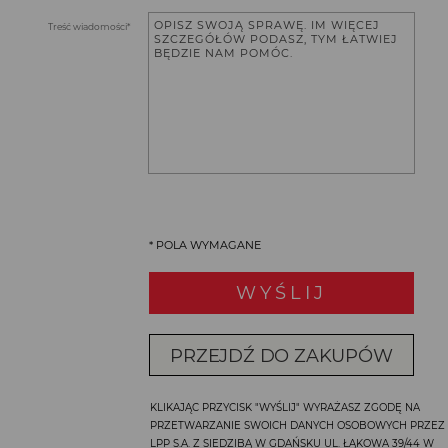
Treść wiadomości*
* POLA WYMAGANE
PRZEJDŹ DO ZAKUPÓW
KLIKAJĄC PRZYCISK "WYŚLIJ" WYRAŻASZ ZGODĘ NA
PRZETWARZANIE SWOICH DANYCH OSOBOWYCH PRZEZ
LPP S.A. Z SIEDZIBĄ W GDAŃSKU UL. ŁĄKOWA 39/44 W