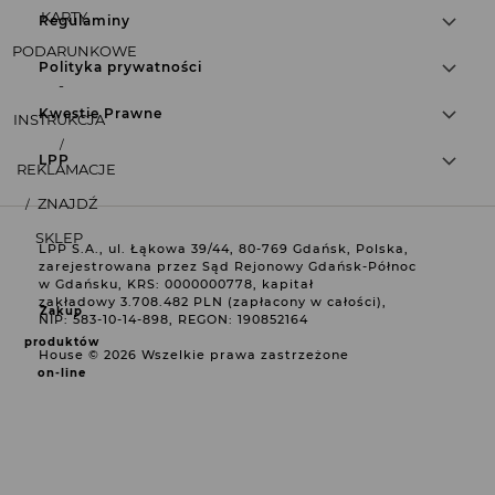
KARTY
Regulaminy
PODARUNKOWE
Polityka prywatności
-
Kwestie Prawne
INSTRUKCJA
LPP
REKLAMACJE
ZNAJDŹ
SKLEP
LPP S.A., ul. Łąkowa 39/44, 80‑769 Gdańsk, Polska,
zarejestrowana przez Sąd Rejonowy Gdańsk-Północ
w Gdańsku, KRS: 0000000778, kapitał
zakładowy 3.708.482 PLN (zapłacony w całości),
Zakup
NIP: 583‑10‑14‑898, REGON: 190852164
produktów
House ©
2026
Wszelkie prawa zastrzeżone
on-line
NOWE!