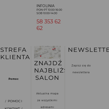
INFOLINIA
PON-PT 10:00-16:00
SOB 10:00-14:00
58 353 62
62
STREFA
NEWSLETT
KLIENTA
ZNAJDŹ
Zapisz się do
NAJBLIŻSZY
newslettera
SALON
Pomoc
Aktualna mapa
ze wszystkimi
POMOC I
adresami
KONTAKT