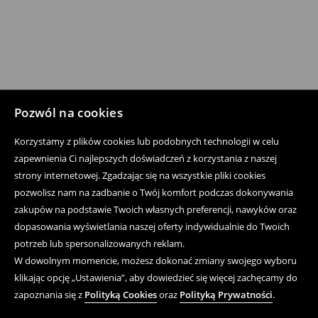
UE
INFORMACJA
O
DOSTĘPNOŚCI
CYFROWEJ
Pozwól na cookies
Korzystamy z plików cookies lub podobnych technologii w celu
LPP
zapewnienia Ci najlepszych doświadczeń z korzystania z naszej
strony internetowej. Zgadzając się na wszystkie pliki cookies
pozwolisz nam na zadbanie o Twój komfort podczas dokonywania
zakupów na podstawie Twoich własnych preferencji, nawyków oraz
PROGRAM
dopasowania wyświetlania naszej oferty indywidualnie do Twoich
AMBASADORSKI
potrzeb lub spersonalizowanych reklam.
HOUSE
W dowolnym momencie, możesz dokonać zmiany swojego wyboru
CREATORS
klikając opcję „Ustawienia”, aby dowiedzieć się więcej zachęcamy do
zapoznania się z
Polityką Cookies
oraz
Polityką Prywatności
.
BLOG