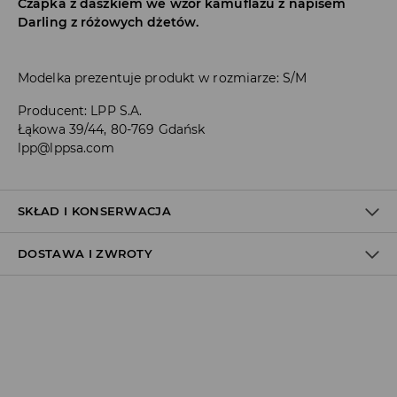
Czapka z daszkiem we wzór kamuflażu z napisem
Darling z różowych dżetów.
Modelka prezentuje produkt w rozmiarze: S/M
Producent
:
LPP S.A.
Łąkowa 39/44, 80-769 Gdańsk
lpp@lppsa.com
SKŁAD I KONSERWACJA
DOSTAWA I ZWROTY
100% BAWEŁNA
Polityka dostawy
Odbiór w salonie:
ZA DARMO
1–5 dni roboczych