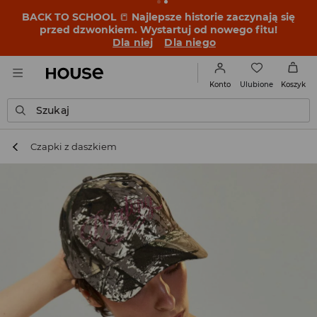
BACK TO SCHOOL
📒
Najlepsze historie zaczynają się
przed dzwonkiem. Wystartuj od nowego fitu!
Dla niej
Dla niego
Ulubione
Konto
Koszyk
Szukaj
Czapki z daszkiem