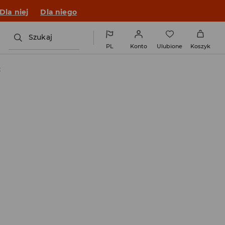
o fitu!
Dla niej
Dla niego
Szukaj
PL
Konto
Ulubione
Koszyk
t