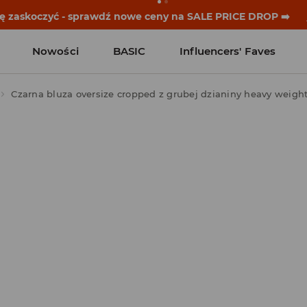
historie zaczynają się przed dzwonkiem. Wystartuj od noweg
Nowości
BASIC
Influencers' Faves
Czarna bluza oversize cropped z grubej dzianiny heavy weigh