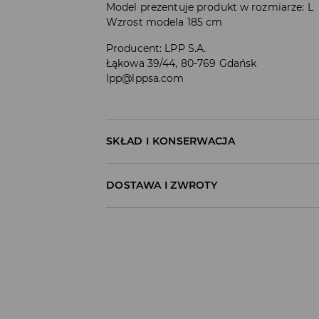
Model prezentuje produkt w rozmiarze: L
Wzrost modela 185 cm
Producent
:
LPP S.A.
Łąkowa 39/44, 80-769 Gdańsk
lpp@lppsa.com
SKŁAD I KONSERWACJA
MATERIAŁ PIERWSZY
:
80% BAWEŁNA, 20% POL
DOSTAWA I ZWROTY
NIE BIELIĆ
Polityka dostawy
PRAĆ Z PODOBNYMI KOLORAMI
Odbiór w salonie:
PRASOWAĆ W MAX. TEMP. 110° C - BEZ P
ZA DARMO
NIE CZYŚCIĆ CHEMICZNIE
1–5 dni roboczych
Odbiór w ORLEN Paczka:
PRAĆ W PRALCE Z MAX. TEMP.30° C
7,99 PLN
*