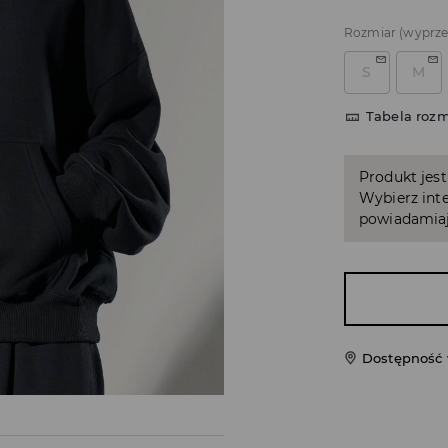
Rozmiar
(wyprz
S
M
Tabela roz
Produkt jest
Wybierz inte
powiadamiaj
Dostępność 