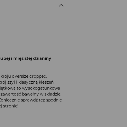
bej i mięsistej dzianiny
kroju oversize cropped,
j szyi i klasyczną kieszeń
 wyjątkową to wysokogatunkowa
zawartość bawełny w składzie,
Koniecznie sprawdź też spodnie
j stronie!