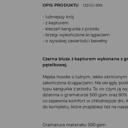
OPIS PRODUKTU
122GG-99X
luźniejszy krój
z kapturem
kieszeń kangurka z przodu
brzegi wykończone ściągaczem
o wysokiej zawartości bawełny
Czarna bluza z kapturem wykonana z gru
pętelkowej.
Męska hoodie o luźnym, lekko skróconym 
zakończona ściągaczami. Ma okrągły podkró
typu kangurka z przodu. To, co czyni ją
dzianina o gramaturze 500 gsm oraz 80% 
co zapewnia komfort w chłodniejsze dni. 
do kompletu, które znajdziesz też na nasze
Gramatura materiału: 500 gsm