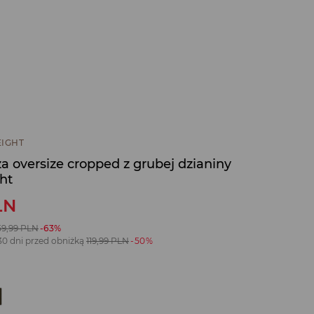
IGHT
a oversize cropped z grubej dzianiny
ht
LN
59,99
PLN
-63%
30 dni przed obniżką
119,99
PLN
-50%