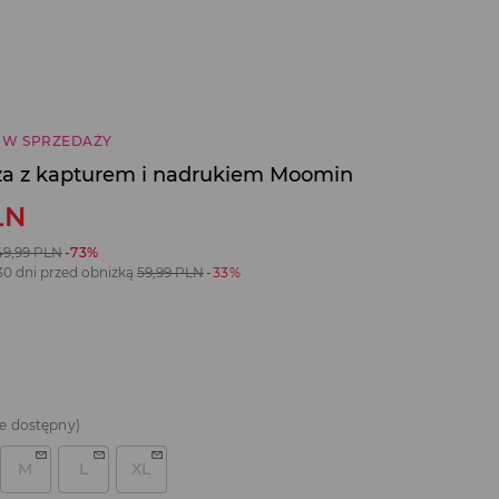
 W SPRZEDAŻY
za z kapturem i nadrukiem Moomin
LN
49,99
PLN
-73%
30 dni przed obniżką
59,99
PLN
-33%
e dostępny)
M
L
XL