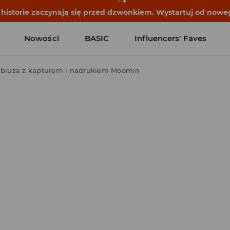
historie zaczynają się przed dzwonkiem. Wystartuj od noweg
Nowości
BASIC
Influencers' Faves
 bluza z kapturem i nadrukiem Moomin