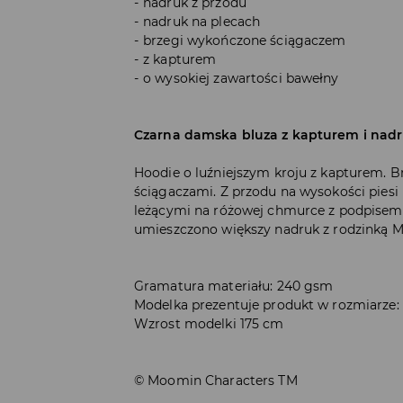
nadruk z przodu
nadruk na plecach
brzegi wykończone ściągaczem
z kapturem
o wysokiej zawartości bawełny
Czarna damska bluza z kapturem i nad
Hoodie o luźniejszym kroju z kapturem. 
ściągaczami. Z przodu na wysokości pie
leżącymi na różowej chmurce z podpise
umieszczono większy nadruk z rodzinką M
Gramatura materiału: 240 gsm
Modelka prezentuje produkt w rozmiarze:
Wzrost modelki 175 cm
© Moomin Characters TM