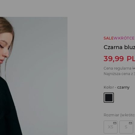
SALE
WKRÓTCE
Czarna blu
39,99
P
Cena regularna
1
Najniższa cena z 
Kolor
-
czarny
Rozmiar
(wkrótc
XS
S