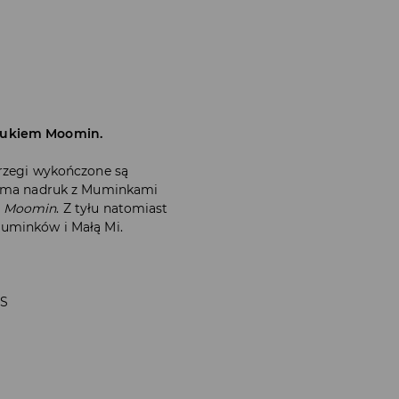
rukiem Moomin.
Brzegi wykończone są
si ma nadruk z Muminkami
m
Moomin
. Z tyłu natomiast
uminków i Małą Mi.
 S