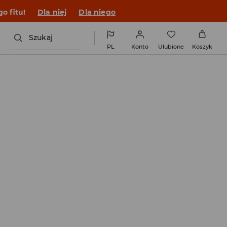
o fitu!
Dla niej
Dla niego
Szukaj
PL
Konto
Ulubione
Koszyk