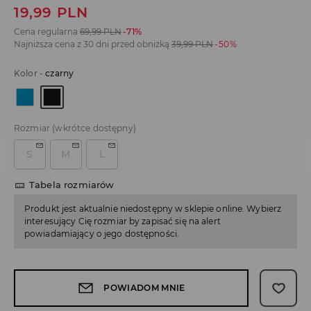
19,99
PLN
Cena regularna
69,99
PLN
-71%
Najniższa cena z 30 dni przed obniżką
39,99
PLN
-50%
Kolor
-
czarny
Rozmiar
(wkrótce dostępny)
S
M
L
Tabela rozmiarów
Produkt jest aktualnie niedostępny w sklepie online. Wybierz
interesujący Cię rozmiar by zapisać się na alert
powiadamiający o jego dostępności.
POWIADOM MNIE