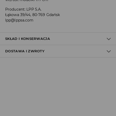
Producent
:
LPP S.A.
Łąkowa 39/44, 80-769 Gdańsk
lpp@lppsa.com
SKŁAD I KONSERWACJA
DOSTAWA I ZWROTY
95% WISKOZA, 5% ELASTAN
Polityka dostawy
Odbiór w salonie:
ZA DARMO
1–5 dni roboczych
Odbiór w ORLEN Paczka:
7,99 PLN
*
1–5 dni roboczych
Odbiór w punkcie DPD:
8,99 PLN
*