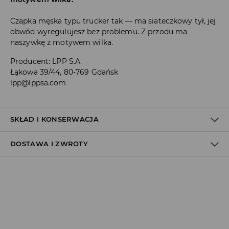
Czapka męska typu trucker tak — ma siateczkowy tył, jej
obwód wyregulujesz bez problemu. Z przodu ma
naszywkę z motywem wilka.
Producent
:
LPP S.A.
Łąkowa 39/44, 80-769 Gdańsk
lpp@lppsa.com
SKŁAD I KONSERWACJA
DOSTAWA I ZWROTY
MATERIAŁ PIERWSZY
:
60% BAWEŁNA, 40% POLIESTER
Polityka dostawy
Odbiór w salonie:
ZA DARMO
1–5 dni roboczych
Odbiór w ORLEN Paczka: