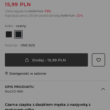
15,99
PLN
Cena regularna
59,99
PLN
-73%
Najniższa cena z 30 dni przed obniżką
19,99
PLN
-20%
Kolor
-
czarny
Rozmiar
-
ONE SIZE
Dodaj
-
15,99
PLN
Dostępność w salonie
OPIS PRODUKTU
944JO-99X
Czarna czapka z daszkiem męska z naszywką z
motywem wilka.