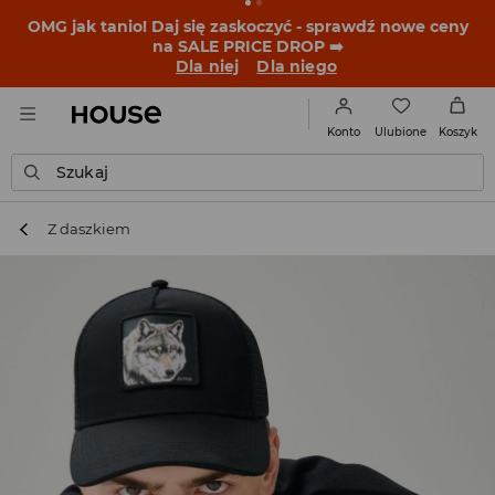
OMG jak tanio! Daj się zaskoczyć - sprawdź nowe ceny
na SALE PRICE DROP ➡️
Dla niej
Dla niego
Ulubione
Konto
Koszyk
Szukaj
Z daszkiem