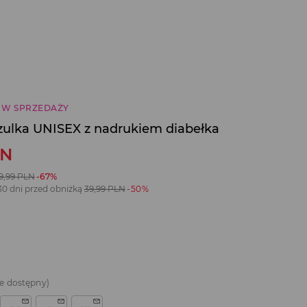
 W SPRZEDAŻY
zulka UNISEX z nadrukiem diabełka
LN
9,99
PLN
-67%
30 dni przed obniżką
39,99
PLN
-50%
e dostępny)