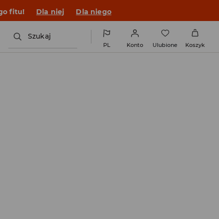
o fitu!
Dla niej
Dla niego
Szukaj
PL
Konto
Ulubione
Koszyk