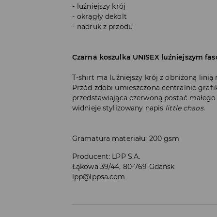
luźniejszy krój
okrągły dekolt
nadruk z przodu
Czarna koszulka UNISEX luźniejszym fas
T-shirt ma luźniejszy krój z obniżoną lini
Przód zdobi umieszczona centralnie grafika
przedstawiająca czerwoną postać małego d
widnieje stylizowany napis
little chaos
.
Gramatura materiału: 200 gsm
Producent
:
LPP S.A.
Łąkowa 39/44, 80-769 Gdańsk
lpp@lppsa.com