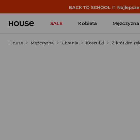
BACK TO SCHOOL
📒
Najlepsze 
SALE
Kobieta
Mężczyzna
House
Mężczyzna
Ubrania
Koszulki
Z krótkim r