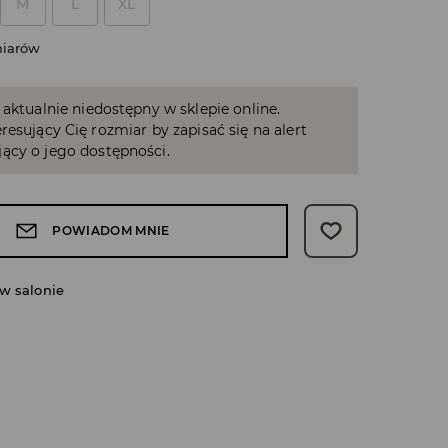
M
L
XL
miarów
 aktualnie niedostępny w sklepie online.
resujący Cię rozmiar by zapisać się na alert
ący o jego dostępności.
POWIADOM MNIE
w salonie