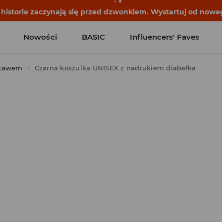
historie zaczynają się przed dzwonkiem. Wystartuj od noweg
Nowości
BASIC
Influencers' Faves
ękawem
Czarna koszulka UNISEX z nadrukiem diabełka