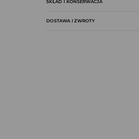
SKŁAD I KONSERWACJA
100% BAWEŁNA
DOSTAWA I ZWROTY
Polityka dostawy
Odbiór w salonie:
ZA DARMO
1–5 dni roboczych
Odbiór w ORLEN Paczka:
7,99 PLN
*
1–5 dni roboczych
Odbiór w punkcie DPD:
8,99 PLN
*
1–5 dni roboczych
Odbiór w InPost Paczkomat®:
10,99 PLN
*
1–5 dni roboczych
Dostawy do InPost Paczkomat® również 
Dostawa kurierem (płatność online):