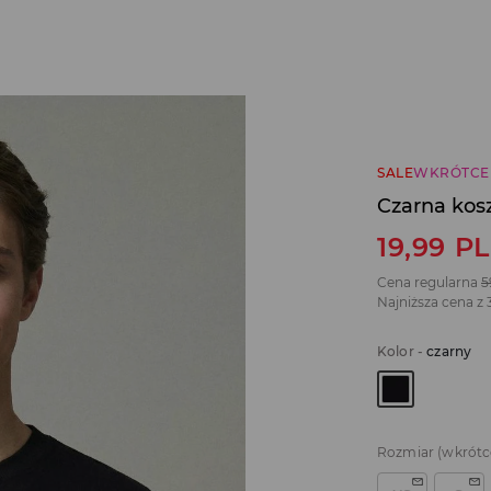
SALE
WKRÓTCE
Czarna kos
19,99
P
Cena regularna
5
Najniższa cena z 
Kolor
-
czarny
Rozmiar
(wkrótc