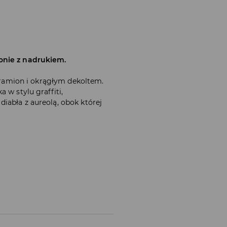
onie z nadrukiem.
ą ramion i okrągłym dekoltem.
 w stylu graffiti,
iabła z aureolą, obok której