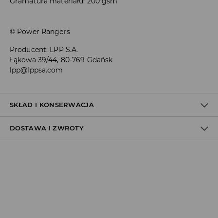
Gramatura materiału: 200 gsm
© Power Rangers
Producent
:
LPP S.A.
Łąkowa 39/44, 80-769 Gdańsk
lpp@lppsa.com
SKŁAD I KONSERWACJA
DOSTAWA I ZWROTY
100% BAWEŁNA
Polityka dostawy
Odbiór w salonie:
ZA DARMO
1–5 dni roboczych
Odbiór w ORLEN Paczka:
7,99 PLN
*