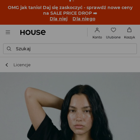
BACK TO SCHOOL
📒
Najlepsze historie zaczynają się
przed dzwonkiem. Wystartuj od nowego fitu!
Dla niej
Dla niego
Ulubione
Konto
Koszyk
Szukaj
Licencje