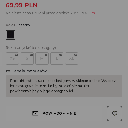
69,99
PLN
Najniższa cena z 30 dni przed obniżką
79,99
PLN
-13%
Kolor
-
czarny
Rozmiar
(wkrótce dostępny)
XS
S
M
L
XL
Tabela rozmiarów
Produkt jest aktualnie niedostępny w sklepie online. Wybierz
interesujący Cię rozmiar by zapisać się na alert
powiadamiający o jego dostępności.
POWIADOM MNIE