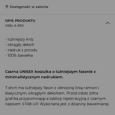
Dostępność w salonie
OPIS PRODUKTU
066LA-99X
luźniejszy krój
okrągły dekolt
nadruk z przodu
100% bawełna
Czarna UNISEX koszulka o luźniejszym fasonie z
minimalistycznym nadrukiem.
T-shirt ma luźniejszy fason z obniżoną linią ramion i
klasycznym, okrągłym dekoltem. Przód zdobi żółta
grafika przypominająca tablicę rejestracyjną z czarnym
napisem
STR8-UP
. Wykonana jest z dzianiny bawełnianej.