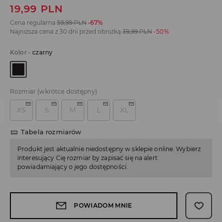
19,99
PLN
Cena regularna
59,99
PLN
-67%
Najniższa cena z 30 dni przed obniżką
39,99
PLN
-50%
Kolor
-
czarny
Rozmiar
(wkrótce dostępny)
XS
S
M
L
XL
Tabela rozmiarów
Produkt jest aktualnie niedostępny w sklepie online. Wybierz
interesujący Cię rozmiar by zapisać się na alert
powiadamiający o jego dostępności.
POWIADOM MNIE