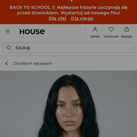
BACK TO SCHOOL
📒
Najlepsze historie zaczynają się
przed dzwonkiem. Wystartuj od nowego fitu!
Dla niej
Dla niego
Ulubione
Konto
Koszyk
Szukaj
Z krótkim rękawem