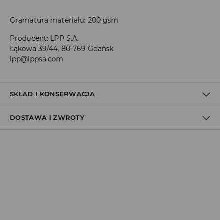
Gramatura materiału: 200 gsm
Producent
:
LPP S.A.
Łąkowa 39/44, 80-769 Gdańsk
lpp@lppsa.com
SKŁAD I KONSERWACJA
DOSTAWA I ZWROTY
100% BAWEŁNA
Polityka dostawy
Odbiór w salonie:
ZA DARMO
1–5 dni roboczych
Odbiór w ORLEN Paczka:
7,99 PLN
*
1–5 dni roboczych