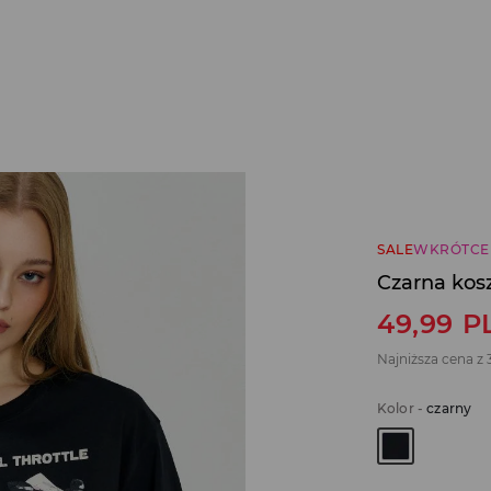
SALE
WKRÓTCE
Czarna kos
49,99
P
Najniższa cena z 
Kolor
-
czarny