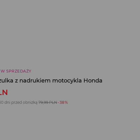
 W SPRZEDAŻY
zulka z nadrukiem motocykla Honda
LN
30 dni przed obniżką
79,99
PLN
-38%