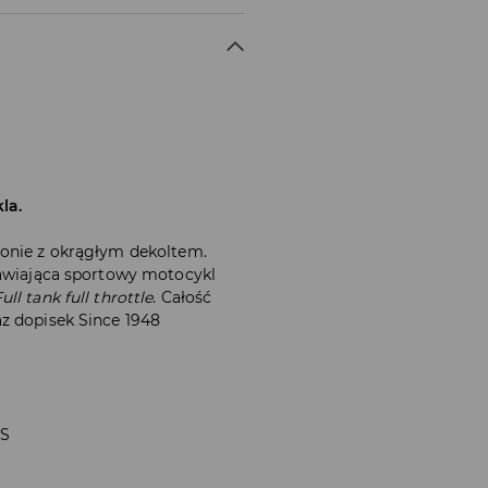
la.
sonie z okrągłym dekoltem.
tawiająca sportowy motocykl
ull tank full throttle
. Całość
z dopisek Since 1948
 S