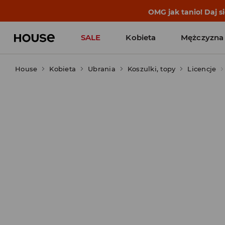
BACK TO SCHOOL
📒
Najlepsze 
SALE
Kobieta
Mężczyzna
House
Kobieta
Ubrania
Koszulki, topy
Licencje