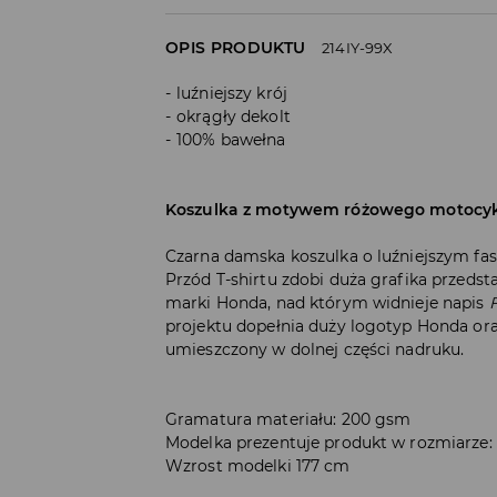
OPIS PRODUKTU
214IY-99X
luźniejszy krój
okrągły dekolt
100% bawełna
Koszulka z motywem różowego motocyk
Czarna damska koszulka o luźniejszym fa
Przód T-shirtu zdobi duża grafika przeds
marki Honda, nad którym widnieje napis
F
projektu dopełnia duży logotyp Honda ora
umieszczony w dolnej części nadruku.
Gramatura materiału: 200 gsm
Modelka prezentuje produkt w rozmiarze:
Wzrost modelki 177 cm