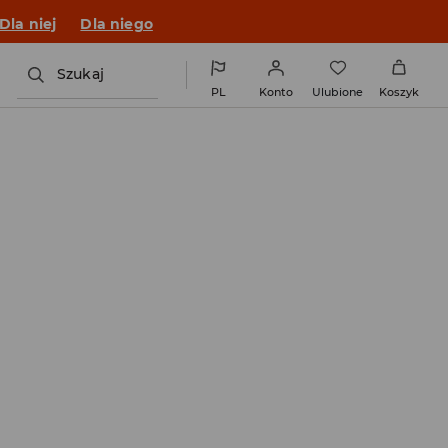
o fitu!
Dla niej
Dla niego
Szukaj
PL
Konto
Ulubione
Koszyk