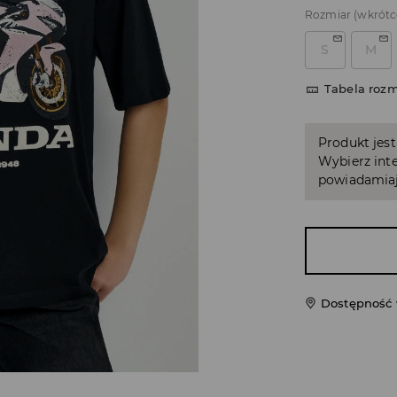
Rozmiar
(wkrótc
S
M
Tabela roz
Produkt jest
Wybierz inte
powiadamiaj
Dostępność 