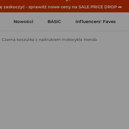
historie zaczynają się przed dzwonkiem. Wystartuj od noweg
Nowości
BASIC
Influencers' Faves
Czarna koszulka z nadrukiem motocykla Honda