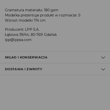
Gramatura materiału: 180 gsm
Modelka prezentuje produkt w rozmiarze: S
Wzrost modelki 174 cm
Producent
:
LPP S.A.
Łąkowa 39/44, 80-769 Gdańsk
lpp@lppsa.com
SKŁAD I KONSERWACJA
DOSTAWA I ZWROTY
100% BAWEŁNA
Polityka dostawy
Odbiór w salonie:
ZA DARMO
1–5 dni roboczych
Odbiór w ORLEN Paczka: