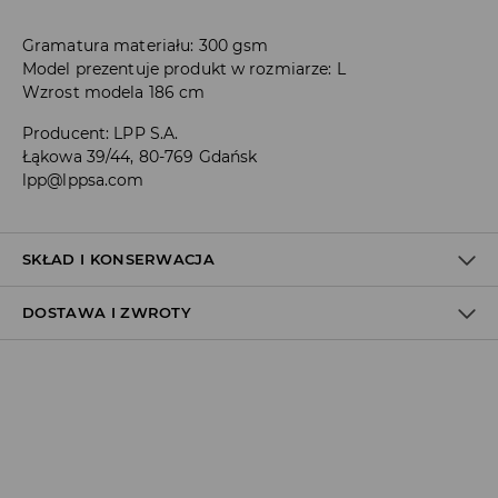
Gramatura materiału: 300 gsm
Model prezentuje produkt w rozmiarze: L
Wzrost modela 186 cm
Producent
:
LPP S.A.
Łąkowa 39/44, 80-769 Gdańsk
lpp@lppsa.com
SKŁAD I KONSERWACJA
DOSTAWA I ZWROTY
Polityka dostawy
Odbiór w salonie:
ZA DARMO
1–5 dni roboczych
Odbiór w ORLEN Paczka: