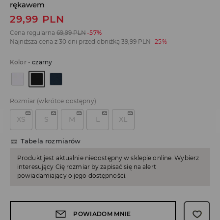
rękawem
29,99
PLN
Cena regularna
69,99
PLN
-57%
Najniższa cena z 30 dni przed obniżką
39,99
PLN
-25%
Kolor
-
czarny
Rozmiar
(wkrótce dostępny)
XS
S
M
L
XL
Tabela rozmiarów
Produkt jest aktualnie niedostępny w sklepie online. Wybierz
interesujący Cię rozmiar by zapisać się na alert
powiadamiający o jego dostępności.
POWIADOM MNIE