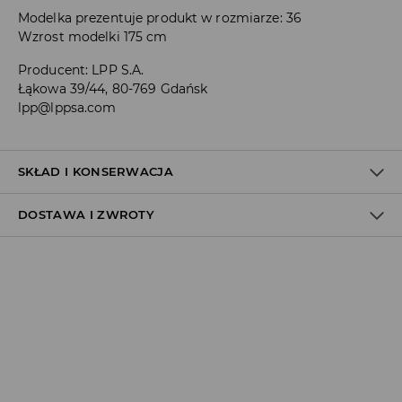
Modelka prezentuje produkt w rozmiarze: 36
Wzrost modelki 175 cm
Producent
:
LPP S.A.
Łąkowa 39/44, 80-769 Gdańsk
lpp@lppsa.com
SKŁAD I KONSERWACJA
DOSTAWA I ZWROTY
MATERIAŁ PIERWSZY
:
100% POLIURETAN
PIERWSZA PODSZEWKA
:
100% POLIESTER
Polityka dostawy
NIE BIELIĆ
Odbiór w salonie:
NIE PRASOWAĆ
ZA DARMO
CZYŚCIĆ WILGOTNĄ GĄBKĄ
1–5 dni roboczych
Odbiór w ORLEN Paczka:
NIE CZYŚCIĆ CHEMICZNIE
7,99 PLN
*
NIE SUSZYĆ W SUSZARCE BĘBNOWEJ
1–5 dni roboczych