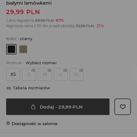
białymi lamówkami
29,99
PLN
Cena regularna
89,99
PLN
-67%
Najniższa cena z 30 dni przed obniżką
39,99
PLN
-25%
Kolor
-
czarny
Rozmiar
-
Wybierz rozmiar
XS
S
M
L
XL
Tabela rozmiarów
Dodaj
-
29,99
PLN
Dostępność w salonie