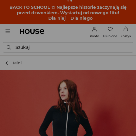
BACK TO SCHOOL
📒
Najlepsze historie zaczynają się
przed dzwonkiem. Wystartuj od nowego fitu!
Dla niej
Dla niego
Ulubione
Konto
Koszyk
Szukaj
Mini