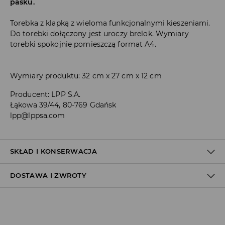
pasku.
Torebka z klapką z wieloma funkcjonalnymi kieszeniami.
Do torebki dołączony jest uroczy brelok. Wymiary
torebki spokojnie pomieszczą format A4.
Wymiary produktu: 32 cm x 27 cm x 12 cm
Producent
:
LPP S.A.
Łąkowa 39/44, 80-769 Gdańsk
lpp@lppsa.com
SKŁAD I KONSERWACJA
DOSTAWA I ZWROTY
PIERWSZY ARTYKUŁ PIERWSZA PODSZEWKA
:
100% POLIESTER
PIERWSZY ARTYKUŁ MATERIAŁ PIERWSZY
:
70% POLIESTER, 30%
BAWEŁNA
Polityka dostawy