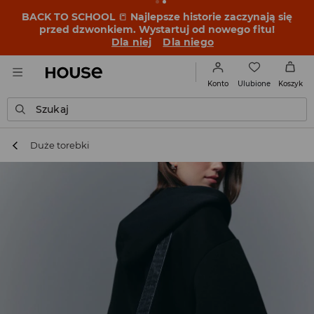
BACK TO SCHOOL
📒
Najlepsze historie zaczynają się
przed dzwonkiem. Wystartuj od nowego fitu!
Dla niej
Dla niego
Ulubione
Konto
Koszyk
Szukaj
Duże torebki