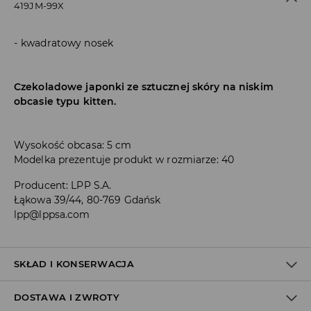
419JM-99X
kwadratowy nosek
Czekoladowe japonki ze sztucznej skóry na niskim
obcasie typu kitten.
Wysokość obcasa: 5 cm
Modelka prezentuje produkt w rozmiarze: 40
Producent
:
LPP S.A.
Łąkowa 39/44, 80-769 Gdańsk
lpp@lppsa.com
SKŁAD I KONSERWACJA
DOSTAWA I ZWROTY
100% POLIURETAN