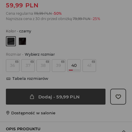
59,99
PLN
Cena regularna
119,99
PLN
-50%
Najniższa cena z 30 dni przed obniżką
79,99
PLN
-25%
Kolor
-
czarny
Rozmiar
-
Wybierz rozmiar
36
37
38
39
40
41
Tabela rozmiarów
Dodaj
-
59,99
PLN
Dostępność w salonie
OPIS PRODUKTU