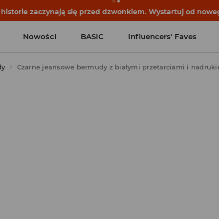
istorie zaczynają się przed dzwonkiem. Wystartuj od noweg
Nowości
BASIC
Influencers' Faves
dy
Czarne jeansowe bermudy z białymi przetarciami i nadruki