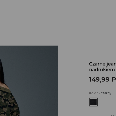
Czarne jea
nadrukiem s
149,99
Kolor
-
czarny