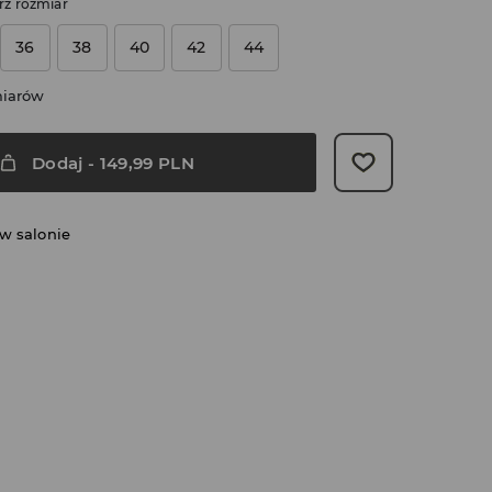
rz rozmiar
36
38
40
42
44
miarów
Dodaj
-
149,99
PLN
w salonie