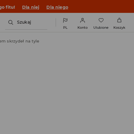
o fitu!
Dla niej
Dla niego
Szukaj
PL
Konto
Ulubione
Koszyk
em skrzydeł na tyle