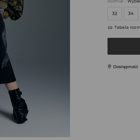
Rozmiar
-
Wybie
32
34
Tabela roz
Dostępność 