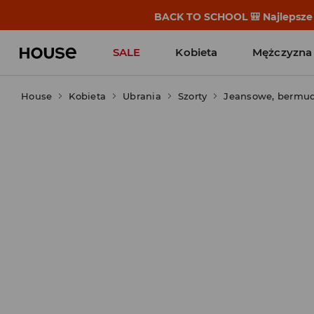
BACK TO SCHOOL 🎒 Najlepsze h
SALE
Kobieta
Mężczyzna
House
Kobieta
Ubrania
Szorty
Jeansowe, bermu