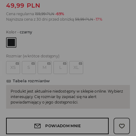
49,99
PLN
Cena regularna
159,99
PLN
-69%
Najniższa cena z 30 dni przed obniżką
59,99
PLN
-17%
Kolor
-
czarny
Rozmiar
(wkrótce dostępny)
XS
S
M
L
XL
Tabela rozmiarów
Produkt jest aktualnie niedostępny w sklepie online. Wybierz
interesujący Cię rozmiar by zapisać się na alert
powiadamiający o jego dostępności.
POWIADOM MNIE