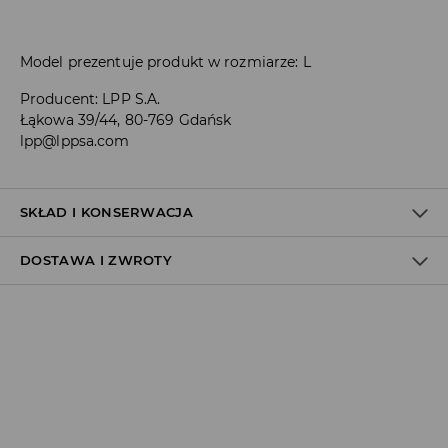
Model prezentuje produkt w rozmiarze: L
Producent
:
LPP S.A.
Łąkowa 39/44, 80-769 Gdańsk
lpp@lppsa.com
SKŁAD I KONSERWACJA
DOSTAWA I ZWROTY
MATERIAŁ PIERWSZY
:
100% BAWEŁNA
Polityka dostawy
Odbiór w salonie:
ZA DARMO
1–5 dni roboczych
Odbiór w ORLEN Paczka:
7,99 PLN
*