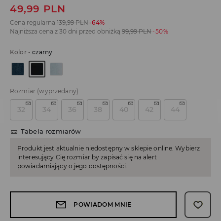
49,99
PLN
Cena regularna
139,99
PLN
-64%
Najniższa cena z 30 dni przed obniżką
99,99
PLN
-50%
Kolor
-
czarny
Rozmiar
(wyprzedany)
32
34
36
38
40
42
44
Tabela rozmiarów
Produkt jest aktualnie niedostępny w sklepie online. Wybierz
interesujący Cię rozmiar by zapisać się na alert
powiadamiający o jego dostępności.
POWIADOM MNIE