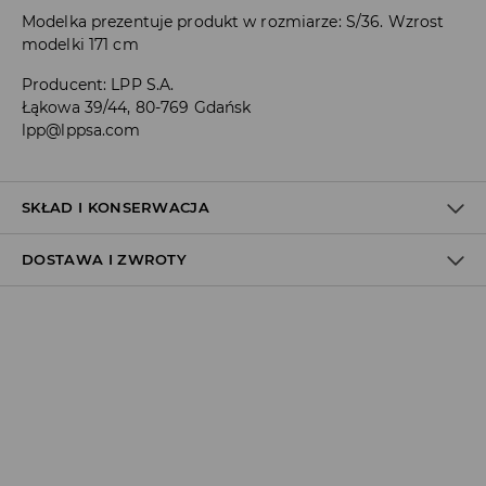
Modelka prezentuje produkt w rozmiarze: S/36. Wzrost
modelki 171 cm
Producent
:
LPP S.A.
Łąkowa 39/44, 80-769 Gdańsk
lpp@lppsa.com
SKŁAD I KONSERWACJA
DOSTAWA I ZWROTY
MATERIAŁ PIERWSZY
:
71% BAWEŁNA, 24% POLIESTER, 3%
WISKOZA, 2% ELASTAN
Polityka dostawy
PRAĆ ODDZIELNIE LUB Z PODOBNYMI KOLORAMI
NIE BIELIĆ
Odbiór w salonie:
ZA DARMO
PRASOWAĆ W MAX. TEMP. 110° C - BEZ PARY
1–5 dni roboczych
Odbiór w ORLEN Paczka:
PRAĆ W PRALCE Z MAX. TEMP.30° C - PROCES ŁAGODNY
7,99 PLN
*
NIE CZYŚCIĆ CHEMICZNIE
1–5 dni roboczych