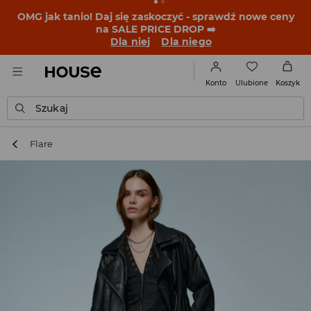
BACK TO SCHOOL
📒
Najlepsze historie zaczynają się
przed dzwonkiem. Wystartuj od nowego fitu!
Dla niej
Dla niego
Ulubione
Konto
Koszyk
Szukaj
Flare