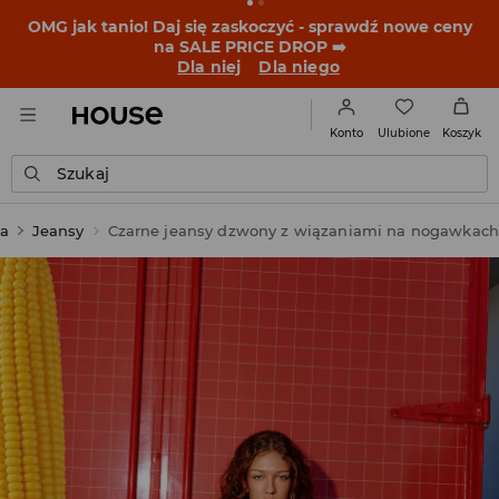
BACK TO SCHOOL
📒
Najlepsze historie zaczynają się
przed dzwonkiem. Wystartuj od nowego fitu!
Dla niej
Dla niego
Ulubione
Konto
Koszyk
Szukaj
a
Jeansy
Czarne jeansy dzwony z wiązaniami na nogawkach