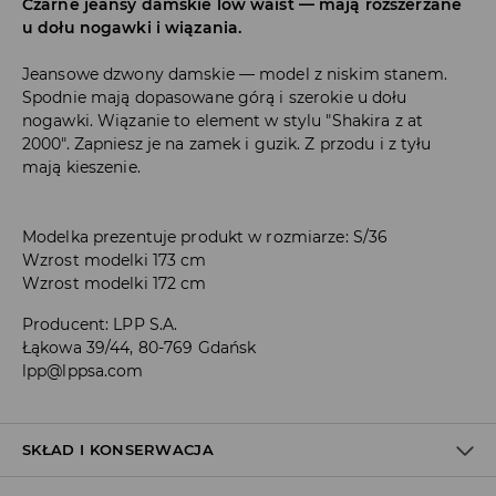
Czarne jeansy damskie low waist — mają rozszerzane
u dołu nogawki i wiązania.
Jeansowe dzwony damskie — model z niskim stanem.
Spodnie mają dopasowane górą i szerokie u dołu
nogawki. Wiązanie to element w stylu "Shakira z at
2000". Zapniesz je na zamek i guzik. Z przodu i z tyłu
mają kieszenie.
Modelka prezentuje produkt w rozmiarze: S/36
Wzrost modelki 173 cm
Wzrost modelki 172 cm
Producent
:
LPP S.A.
Łąkowa 39/44, 80-769 Gdańsk
lpp@lppsa.com
SKŁAD I KONSERWACJA