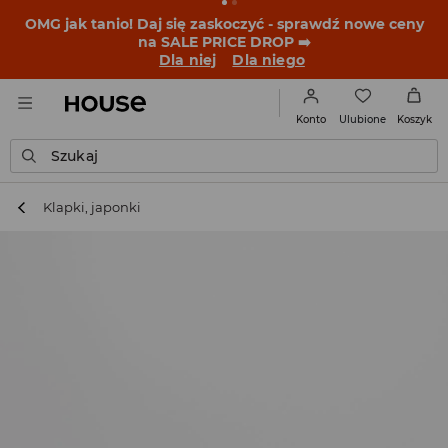
BACK TO SCHOOL
📒
Najlepsze historie zaczynają się
przed dzwonkiem. Wystartuj od nowego fitu!
Dla niej
Dla niego
Ulubione
Konto
Koszyk
Szukaj
Klapki, japonki