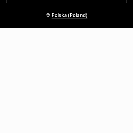
Polska (Poland)
Inni klienci wybrali także
Spodnie wide leg w zielone paski
Kremowe spodnie baggy w ciemne paski