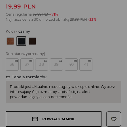
19,99
PLN
Cena regularna
69,99
PLN
-71%
Najniższa cena z 30 dni przed obniżką
29,99
PLN
-33%
Kolor
-
czarny
Rozmiar
(wyprzedany)
36
37
38
39
40
41
Tabela rozmiarów
Produkt jest aktualnie niedostępny w sklepie online. Wybierz
interesujący Cię rozmiar by zapisać się na alert
powiadamiający o jego dostępności.
POWIADOM MNIE